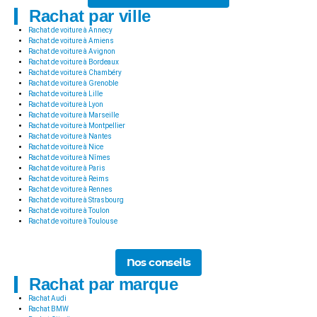
Rachat par ville
Rachat de voiture à Annecy
Rachat de voiture à Amiens
Rachat de voiture à Avignon
Rachat de voiture à Bordeaux
Rachat de voiture à Chambéry
Rachat de voiture à Grenoble
Rachat de voiture à Lille
Rachat de voiture à Lyon
Rachat de voiture à Marseille
Rachat de voiture à Montpellier
Rachat de voiture à Nantes
Rachat de voiture à Nice
Rachat de voiture à Nîmes
Rachat de voiture à Paris
Rachat de voiture à Reims
Rachat de voiture à Rennes
Rachat de voiture à Strasbourg
Rachat de voiture à Toulon
Rachat de voiture à Toulouse
Nos conseils
Rachat par marque
Rachat Audi
Rachat BMW