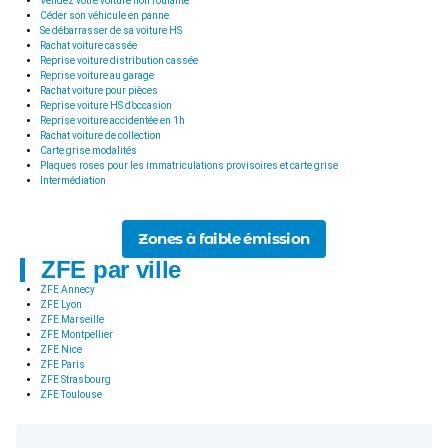
Vendez votre voiture non roulante
Céder son véhicule en panne
Se débarrasser de sa voiture HS
Rachat voiture cassée
Reprise voiture distribution cassée
Reprise voiture au garage
Rachat voiture pour pièces
Reprise voiture HS d’occasion
Reprise voiture accidentée en 1h
Rachat voiture de collection
Carte grise modalités
Plaques roses pour les immatriculations provisoires et carte grise
Intermédiation
Zones à faible émission
ZFE par ville
ZFE Annecy
ZFE Lyon
ZFE Marseille
ZFE Montpellier
ZFE Nice
ZFE Paris
ZFE Strasbourg
ZFE Toulouse