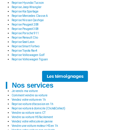
Reprise Hyundai Tucson
Reprise Jeep Wrangler
Reprise Kia Sportage
Reprise Mercedes Classe A
Reprise Nissan Qashqai
Reprise Peugeot 208
Reprise Peugeot 308
Reprise Porsche 911
Reprise Renault Clio
Reprise Seat Leon
Reprise Smart Fortwo
Reprise Toyota Rav4
Reprise Volkswagen Golf
Reprise Volkswagen Tiguan
Les témoignages
Nos services
Je vends ma voiture
Comment vendre sa voiture
Vendez votre voiture en 1h
Reprise voiture d’occasion en 1h
Reprise voiture à domicile (Click&Collect)
Vendre sa voiture sans CT
Vendre sa voiture HS facilement
Vendez votre véhicule en panne
Vendre une voiture moteur HS en 1h