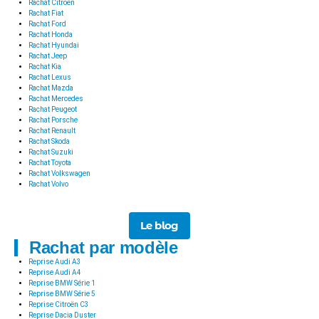
Rachat Citroën
Rachat Fiat
Rachat Ford
Rachat Honda
Rachat Hyundai
Rachat Jeep
Rachat Kia
Rachat Lexus
Rachat Mazda
Rachat Mercedes
Rachat Peugeot
Rachat Porsche
Rachat Renault
Rachat Skoda
Rachat Suzuki
Rachat Toyota
Rachat Volkswagen
Rachat Volvo
Le blog
Rachat par modèle
Reprise Audi A3
Reprise Audi A4
Reprise BMW Série 1
Reprise BMW Série 5
Reprise Citroën C3
Reprise Dacia Duster