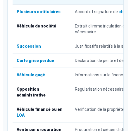
Plusieurs cotitulaires
Accord et signature de
chaque
Véhicule de société
Extrait d’immatriculation de l’
nécessaire.
Succession
Justificatifs relatifs à la su
Carte grise perdue
Déclaration de perte et démar
Véhicule gagé
Informations sur le financemen
Opposition
Régularisation nécessaire avan
administrative
Véhicule financé ou en
Vérification de la propriété e
LOA
Vente par procuration
Procuration et pièces d’iden