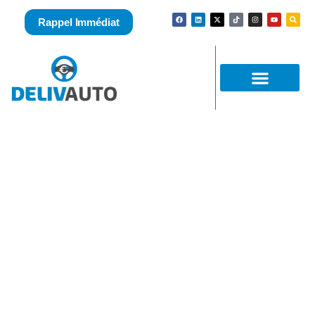
Rappel Immédiat
Rachat Fiat500 d’occasion avec ou sans
CT sans vous déplacer en 1H ! Délivrez-
vous !