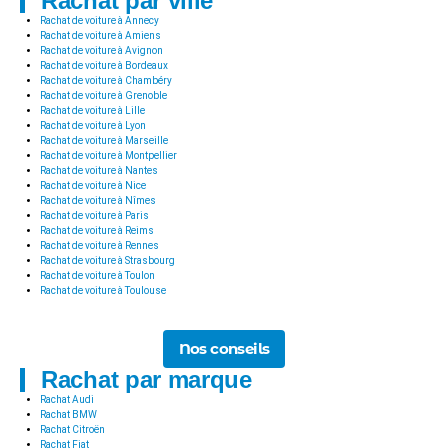
Rachat par ville
Rachat de voiture à Annecy
Rachat de voiture à Amiens
Rachat de voiture à Avignon
Rachat de voiture à Bordeaux
Rachat de voiture à Chambéry
Rachat de voiture à Grenoble
Rachat de voiture à Lille
Rachat de voiture à Lyon
Rachat de voiture à Marseille
Rachat de voiture à Montpellier
Rachat de voiture à Nantes
Rachat de voiture à Nice
Rachat de voiture à Nîmes
Rachat de voiture à Paris
Rachat de voiture à Reims
Rachat de voiture à Rennes
Rachat de voiture à Strasbourg
Rachat de voiture à Toulon
Rachat de voiture à Toulouse
Nos conseils
Rachat par marque
Rachat Audi
Rachat BMW
Rachat Citroën
Rachat Fiat