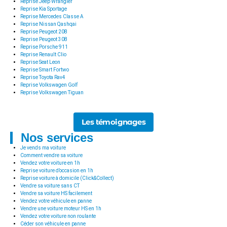
Reprise Jeep Wrangler
Reprise Kia Sportage
Reprise Mercedes Classe A
Reprise Nissan Qashqai
Reprise Peugeot 208
Reprise Peugeot 308
Reprise Porsche 911
Reprise Renault Clio
Reprise Seat Leon
Reprise Smart Fortwo
Reprise Toyota Rav4
Reprise Volkswagen Golf
Reprise Volkswagen Tiguan
Les témoignages
Nos services
Je vends ma voiture
Comment vendre sa voiture
Vendez votre voiture en 1h
Reprise voiture d’occasion en 1h
Reprise voiture à domicile (Click&Collect)
Vendre sa voiture sans CT
Vendre sa voiture HS facilement
Vendez votre véhicule en panne
Vendre une voiture moteur HS en 1h
Vendez votre voiture non roulante
Céder son véhicule en panne