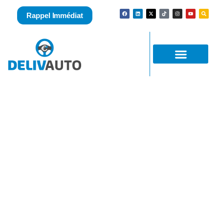
Rappel Immédiat
Rachat Jeep d’occasion avec ou sans CT
en 1h sans vous déplacer ! Délivrez-vous !