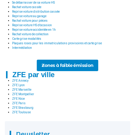
Se débarrasser de sa voiture HS
Rachat voiture cassée
Reprise voiture distribution cassée
Reprise voiture au garage
Rachat voiture pour pièces
Reprise voiture HS d’occasion
Reprise voiture accidentée en 1h
Rachat voiture de collection
Carte grise modalités
Plaques roses pour les immatriculations provisoires et carte grise
Intermédiation
Zones à faible émission
ZFE par ville
ZFE Annecy
ZFE Lyon
ZFE Marseille
ZFE Montpellier
ZFE Nice
ZFE Paris
ZFE Strasbourg
ZFE Toulouse
Newsletter