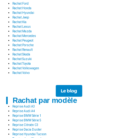
Rachat Ford
Rachat Honda
Rachat Hyundai
Rachat Jeep
Rachat Kia
Rachat Lexus
Rachat Mazda
Rachat Mercedes
Rachat Peugeot
Rachat Porsche
Rachat Renault
Rachat Skoda
Rachat Suzuki
Rachat Toyota
Rachat Volkswagen
Rachat Volvo
Le blog
Rachat par modèle
Reprise Audi A3
Reprise Audi A4
Reprise BMW Série 1
Reprise BMW Série 5
Reprise Citroën C3
Reprise Dacia Duster
Reprise Hyundai Tucson