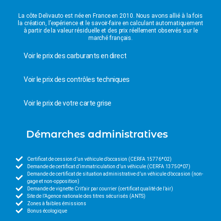
La côte Delivauto est née en France en 2010. Nous avons allié à la fois
la création, l’expérience et le savoir-faire en calculant automatiquement
à partir de la valeur résiduelle et des prix réellement observés sur le
marché français.
Voir le prix des carburants en direct
Voir le prix des contrôles techniques
Voir le prix de votre carte grise
Démarches administratives
Certificat de cession d’un véhicule d’occasion (CERFA 15776*02)
Demande de certificat d’immatriculation d’un véhicule (CERFA 13750*07)
Demande de certificat de situation administrative d’un véhicule d’occasion (non-
gage et non-opposition)
Demande de vignette Crit’air par courrier (certificat qualité de l’air)
Site de l’Agence nationale des titres sécurisés (ANTS)
Zones à faibles émissions
Bonus écologique