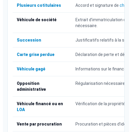
Plusieurs cotitulaires
Accord et signature de
chaque
Véhicule de société
Extrait d’immatriculation de l’
nécessaire.
Succession
Justificatifs relatifs à la su
Carte grise perdue
Déclaration de perte et démar
Véhicule gagé
Informations sur le financemen
Opposition
Régularisation nécessaire avan
administrative
Véhicule financé ou en
Vérification de la propriété e
LOA
Vente par procuration
Procuration et pièces d’iden