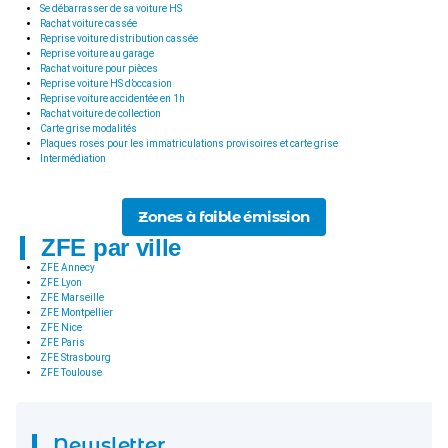
Se débarrasser de sa voiture HS
Rachat voiture cassée
Reprise voiture distribution cassée
Reprise voiture au garage
Rachat voiture pour pièces
Reprise voiture HS d’occasion
Reprise voiture accidentée en 1h
Rachat voiture de collection
Carte grise modalités
Plaques roses pour les immatriculations provisoires et carte grise
Intermédiation
Zones à faible émission
ZFE par ville
ZFE Annecy
ZFE Lyon
ZFE Marseille
ZFE Montpellier
ZFE Nice
ZFE Paris
ZFE Strasbourg
ZFE Toulouse
Newsletter