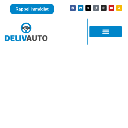
Rappel Immédiat
Rachat Suzuki Jimny d’occasion en panne
en 1H sans vous déplacer ! Délivrez-vous !