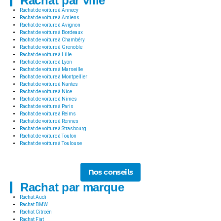
Rachat par ville
Rachat de voiture à Annecy
Rachat de voiture à Amiens
Rachat de voiture à Avignon
Rachat de voiture à Bordeaux
Rachat de voiture à Chambéry
Rachat de voiture à Grenoble
Rachat de voiture à Lille
Rachat de voiture à Lyon
Rachat de voiture à Marseille
Rachat de voiture à Montpellier
Rachat de voiture à Nantes
Rachat de voiture à Nice
Rachat de voiture à Nîmes
Rachat de voiture à Paris
Rachat de voiture à Reims
Rachat de voiture à Rennes
Rachat de voiture à Strasbourg
Rachat de voiture à Toulon
Rachat de voiture à Toulouse
Nos conseils
Rachat par marque
Rachat Audi
Rachat BMW
Rachat Citroën
Rachat Fiat