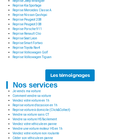
Reprise Jeep Wrangler
Reprise Kia Sportage
Reprise Mercedes Classe A
Reprise Nissan Qashqai
Reprise Peugeot 208
Reprise Peugeot 308
Reprise Porsche 911
Reprise Renault Clio
Reprise Seat Leon
Reprise Smart Fortwo
Reprise Toyota Rav4
Reprise Volkswagen Golf
Reprise Volkswagen Tiguan
Les témoignages
Nos services
Je vends ma voiture
Comment vendre sa voiture
Vendez votre voiture en 1h
Reprise voiture d’occasion en 1h
Reprise voiture à domicile (Click&Collect)
Vendre sa voiture sans CT
Vendre sa voiture HS facilement
Vendez votre véhicule en panne
Vendre une voiture moteur HS en 1h
Vendez votre voiture non roulante
Céder son véhicule en panne