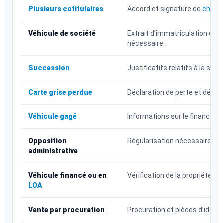
Plusieurs cotitulaires
Accord et signature de
chaque
Véhicule de société
Extrait d’immatriculation de l’
nécessaire.
Succession
Justificatifs relatifs à la su
Carte grise perdue
Déclaration de perte et démar
Véhicule gagé
Informations sur le financemen
Opposition
Régularisation nécessaire avan
administrative
Véhicule financé ou en
Vérification de la propriété e
LOA
Vente par procuration
Procuration et pièces d’iden