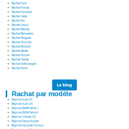
Rachat Ford
Rachat Honda
Rachat Hyundai
Rachat Jeep
Rachat Kia
Rachat Lexus
Rachat Mazda
Rachat Mercedes
Rachat Peugeot
Rachat Porsche
Rachat Renault
Rachat Skoda
Rachat Suzuki
Rachat Toyota
Rachat Volkswagen
Rachat Volvo
Le blog
Rachat par modèle
Reprise Audi A3
Reprise Audi A4
Reprise BMW Série 1
Reprise BMW Série 5
Reprise Citroën C3
Reprise Dacia Duster
Reprise Hyundai Tucson