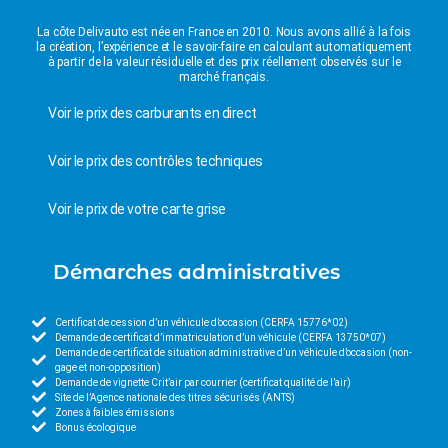
La côte Delivauto est née en France en 2010. Nous avons allié à la fois
la création, l’expérience et le savoir-faire en calculant automatiquement
à partir de la valeur résiduelle et des prix réellement observés sur le
marché français.
Voir le prix des carburants en direct
Voir le prix des contrôles techniques
Voir le prix de votre carte grise
Démarches administratives
Certificat de cession d’un véhicule d’occasion (CERFA 15776*02)
Demande de certificat d’immatriculation d’un véhicule (CERFA 13750*07)
Demande de certificat de situation administrative d’un véhicule d’occasion (non-
gage et non-opposition)
Demande de vignette Crit’air par courrier (certificat qualité de l’air)
Site de l’Agence nationale des titres sécurisés (ANTS)
Zones à faibles émissions
Bonus écologique