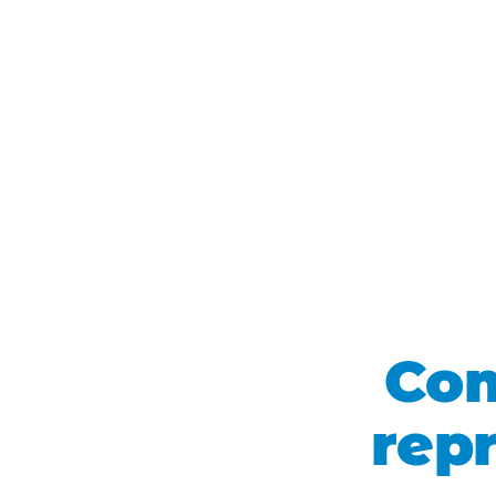
Com
repr