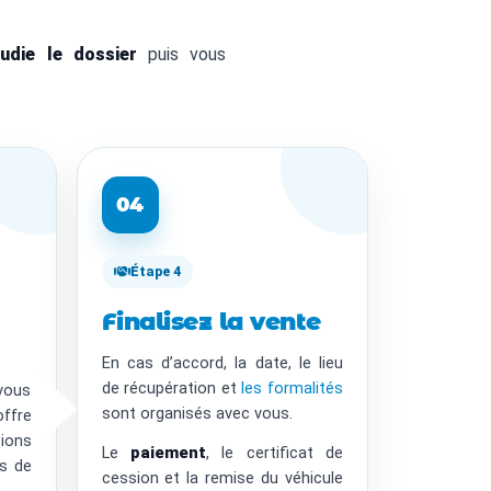
tudie le dossier
puis vous
04
Étape 4
Finalisez la vente
En cas d’accord, la date, le lieu
de récupération et
les formalités
vous
sont organisés avec vous.
fre
ions
Le
paiement
, le certificat de
ns de
cession et la remise du véhicule