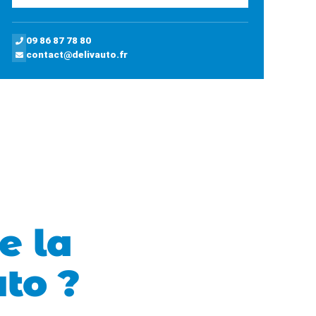
09 86 87 78 80
contact@delivauto.fr
e la
uto ?