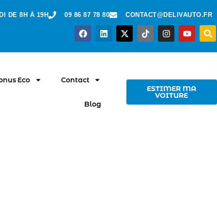
I DE 8H À 19H
09 86 87 78 80
CONTACT@DELIVAUTO.FR
Bonus Eco
Contact
ESTIMER MA
VOITURE
Blog