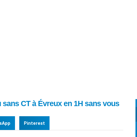
occasion avec ou sans
ous déplacer ! délivrez
u sans CT à Évreux en 1H sans vous
sApp
Pinterest