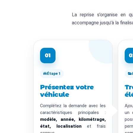
La reprise s’organise en 
accompagne jusqu’à la finalis
01
0
Étape 1
Présentez votre
Tr
véhicule
él
Complétez la demande avec les
Ajo
caractéristiques principales :
un 
modèle, année, kilométrage,
po
état, localisation
et frais
pe
connus.
comp