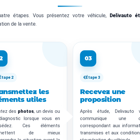
quatre étapes. Vous présentez votre véhicule,
Delivauto é
ation de la vente.
2
03
Étape 2
Étape 3
ansmettez les
Recevez une
éments utiles
proposition
utez des
photos
, un devis ou
Après étude, Delivauto 
diagnostic lorsque vous en
communique une of
ssédez. Ces éléments
correspondant aux informat
rmettent de mieux
transmises et aux conditio
rendre la situation avant la
récupération du véhicule.