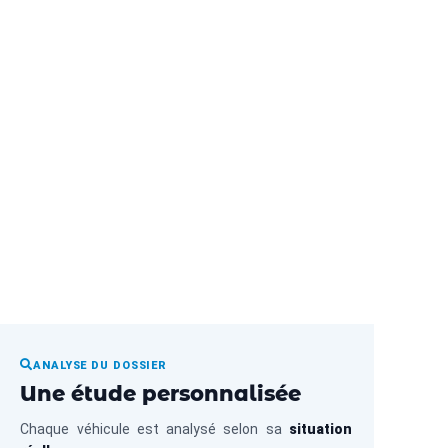
 CT à Évreux en 1H
-vous !
ANALYSE DU DOSSIER
Une étude personnalisée
Chaque véhicule est analysé selon sa
situation