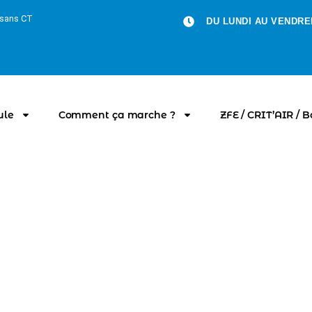
u sans CT
DU LUNDI AU VENDRED
ule
Comment ça marche ?
ZFE / CRIT’AIR / 