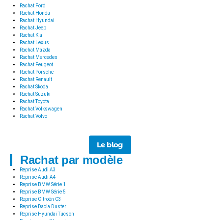
Rachat Ford
Rachat Honda
Rachat Hyundai
Rachat Jeep
Rachat Kia
Rachat Lexus
Rachat Mazda
Rachat Mercedes
Rachat Peugeot
Rachat Porsche
Rachat Renault
Rachat Skoda
Rachat Suzuki
Rachat Toyota
Rachat Volkswagen
Rachat Volvo
Le blog
Rachat par modèle
Reprise Audi A3
Reprise Audi A4
Reprise BMW Série 1
Reprise BMW Série 5
Reprise Citroën C3
Reprise Dacia Duster
Reprise Hyundai Tucson