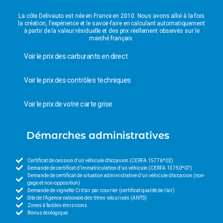
La côte Delivauto est née en France en 2010. Nous avons allié à la fois
la création, l’expérience et le savoir-faire en calculant automatiquement
à partir de la valeur résiduelle et des prix réellement observés sur le
marché français.
Voir le prix des carburants en direct
Voir le prix des contrôles techniques
Voir le prix de votre carte grise
Démarches administratives
Certificat de cession d’un véhicule d’occasion (CERFA 15776*02)
Demande de certificat d’immatriculation d’un véhicule (CERFA 13750*07)
Demande de certificat de situation administrative d’un véhicule d’occasion (non-
gage et non-opposition)
Demande de vignette Crit’air par courrier (certificat qualité de l’air)
Site de l’Agence nationale des titres sécurisés (ANTS)
Zones à faibles émissions
Bonus écologique