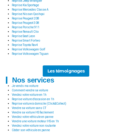
Reprise Jeep Wrangler
Reprise Kia Sportage
Reprise Mercedes Classe A
Reprise Nissan Qashqai
Reprise Peugeot 208
Reprise Peugeot 308
Reprise Porsche 911
Reprise Renault Clio
Reprise Seat Leon
Reprise Smart Fortwo
Reprise Toyota Rav4
Reprise Volkswagen Golf
Reprise Volkswagen Tiguan
Les témoignages
Nos services
Je vends ma voiture
Comment vendre sa voiture
Vendez votre voiture en 1h
Reprise voiture d’occasion en 1h
Reprise voiture à domicile (Click&Collect)
Vendre sa voiture sans CT
Vendre sa voiture HS facilement
Vendez votre véhicule en panne
Vendre une voiture moteur HS en 1h
Vendez votre voiture non roulante
Céder son véhicule en panne