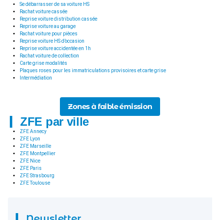
Se débarrasser de sa voiture HS
Rachat voiture cassée
Reprise voiture distribution cassée
Reprise voiture au garage
Rachat voiture pour pièces
Reprise voiture HS d’occasion
Reprise voiture accidentée en 1h
Rachat voiture de collection
Carte grise modalités
Plaques roses pour les immatriculations provisoires et carte grise
Intermédiation
Zones à faible émission
ZFE par ville
ZFE Annecy
ZFE Lyon
ZFE Marseille
ZFE Montpellier
ZFE Nice
ZFE Paris
ZFE Strasbourg
ZFE Toulouse
Newsletter