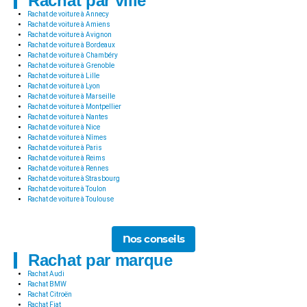
Rachat par ville
Rachat de voiture à Annecy
Rachat de voiture à Amiens
Rachat de voiture à Avignon
Rachat de voiture à Bordeaux
Rachat de voiture à Chambéry
Rachat de voiture à Grenoble
Rachat de voiture à Lille
Rachat de voiture à Lyon
Rachat de voiture à Marseille
Rachat de voiture à Montpellier
Rachat de voiture à Nantes
Rachat de voiture à Nice
Rachat de voiture à Nîmes
Rachat de voiture à Paris
Rachat de voiture à Reims
Rachat de voiture à Rennes
Rachat de voiture à Strasbourg
Rachat de voiture à Toulon
Rachat de voiture à Toulouse
Nos conseils
Rachat par marque
Rachat Audi
Rachat BMW
Rachat Citroën
Rachat Fiat