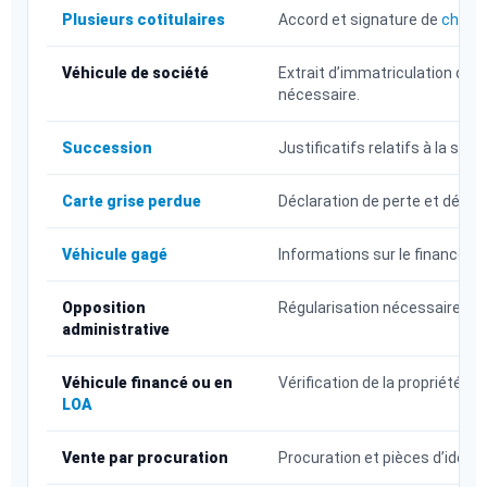
Plusieurs cotitulaires
Accord et signature de
chaque
Véhicule de société
Extrait d’immatriculation de l’
nécessaire.
Succession
Justificatifs relatifs à la su
Carte grise perdue
Déclaration de perte et démar
Véhicule gagé
Informations sur le financemen
Opposition
Régularisation nécessaire avan
administrative
Véhicule financé ou en
Vérification de la propriété e
LOA
Vente par procuration
Procuration et pièces d’iden