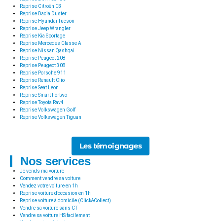
Reprise Citroën C3
Reprise Dacia Duster
Reprise Hyundai Tucson
Reprise Jeep Wrangler
Reprise Kia Sportage
Reprise Mercedes Classe A
Reprise Nissan Qashqai
Reprise Peugeot 208
Reprise Peugeot 308
Reprise Porsche 911
Reprise Renault Clio
Reprise Seat Leon
Reprise Smart Fortwo
Reprise Toyota Rav4
Reprise Volkswagen Golf
Reprise Volkswagen Tiguan
Les témoignages
Nos services
Je vends ma voiture
Comment vendre sa voiture
Vendez votre voiture en 1h
Reprise voiture d’occasion en 1h
Reprise voiture à domicile (Click&Collect)
Vendre sa voiture sans CT
Vendre sa voiture HS facilement