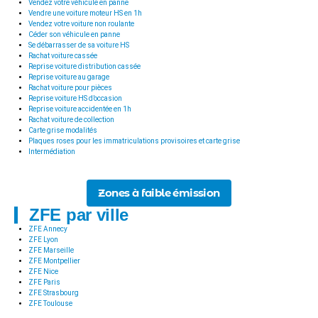
Vendez votre véhicule en panne
Vendre une voiture moteur HS en 1h
Vendez votre voiture non roulante
Céder son véhicule en panne
Se débarrasser de sa voiture HS
Rachat voiture cassée
Reprise voiture distribution cassée
Reprise voiture au garage
Rachat voiture pour pièces
Reprise voiture HS d’occasion
Reprise voiture accidentée en 1h
Rachat voiture de collection
Carte grise modalités
Plaques roses pour les immatriculations provisoires et carte grise
Intermédiation
Zones à faible émission
ZFE par ville
ZFE Annecy
ZFE Lyon
ZFE Marseille
ZFE Montpellier
ZFE Nice
ZFE Paris
ZFE Strasbourg
ZFE Toulouse