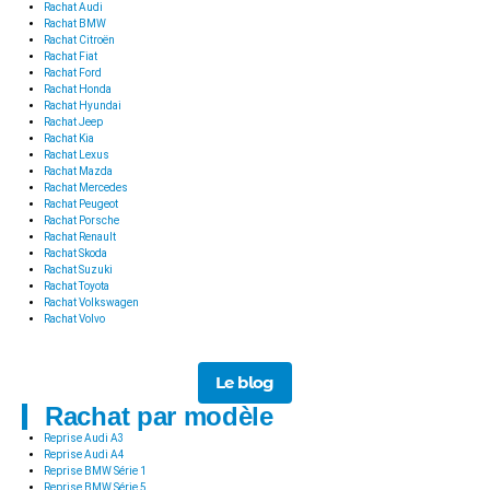
Rachat Audi
Rachat BMW
Rachat Citroën
Rachat Fiat
Rachat Ford
Rachat Honda
Rachat Hyundai
Rachat Jeep
Rachat Kia
Rachat Lexus
Rachat Mazda
Rachat Mercedes
Rachat Peugeot
Rachat Porsche
Rachat Renault
Rachat Skoda
Rachat Suzuki
Rachat Toyota
Rachat Volkswagen
Rachat Volvo
Le blog
Rachat par modèle
Reprise Audi A3
Reprise Audi A4
Reprise BMW Série 1
Reprise BMW Série 5