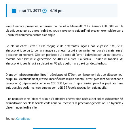
mai 11, 2017
4:16 pm
Faut-il encore présenter le dernier coupé né à Maranello ? La Ferrari 488 GTB est le
classique actuel au cheval cabré et nous y revenons aujourd’hui avec un exemplaire dans
une livrée somme toute très classique.
Le plaisir chez Ferrari s’est conjugué de différentes façons par le passé : V8, V12,
atmosphérique ou turbo, la marque au cheval cabré a su varier les plaisirs mais aussi
s’adapter au moment. C’est en partie ce qui a conduit Ferrari à développer un tout nouveau
moteur pour l’actuelle génération de 488 et autres California T puisque l’ancien V8
atmosphérique a laissé sa place à un V8 plus petit, mais gavé par deux turbos.
D’une cylindrée de quatre litres, il développe ici 670 ch, soit largement de quoi déposer tout
ce qui roule actuellement, et avec un tarif de base (les clients Ferrari piochent souvent dans
les options) dépassant à peine les 200 000 €, on se dit que ce n’est pas cher payé pour une
auto dont les performances surclassent déjà 99 % de la production automobile.
Il ne nous reste maintenant plus qu’à attendre une version spéciale et radicale de cette 488
avant d’avoir bouclé la boucle et de nous tourner vers la prochaine génération. En hybride ?
L’avenir nous le dira vite.
Source :
Caradisiac