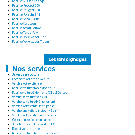
Reprise Nissan Qashqai
Reprise Peugeot 208
Reprise Peugeot 308
Reprise Porsche 911
Reprise Renault Clio
Reprise Seat Leon
Reprise Smart Fortwo
Reprise Toyota Rav4
Reprise Volkswagen Golf
Reprise Volkswagen Tiguan
Les témoignages
Nos services
Je vends ma voiture
Comment vendre sa voiture
Vendez votre voiture en 1h
Reprise voiture d’occasion en 1h
Reprise voiture à domicile (Click&Collect)
Vendre sa voiture sans CT
Vendre sa voiture HS facilement
Vendez votre véhicule en panne
Vendre une voiture moteur HS en 1h
Vendez votre voiture non roulante
Céder son véhicule en panne
Se débarrasser de sa voiture HS
Rachat voiture cassée
Reprise voiture distribution cassée