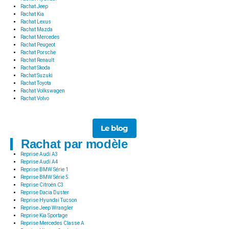
Rachat Jeep
Rachat Kia
Rachat Lexus
Rachat Mazda
Rachat Mercedes
Rachat Peugeot
Rachat Porsche
Rachat Renault
Rachat Skoda
Rachat Suzuki
Rachat Toyota
Rachat Volkswagen
Rachat Volvo
Le blog
Rachat par modèle
Reprise Audi A3
Reprise Audi A4
Reprise BMW Série 1
Reprise BMW Série 5
Reprise Citroën C3
Reprise Dacia Duster
Reprise Hyundai Tucson
Reprise Jeep Wrangler
Reprise Kia Sportage
Reprise Mercedes Classe A