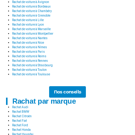
Rachat de voiture à Avignon
Rachat de voiture à Bordeaux
Rachat de voiture à Chambéry
Rachat de voiture à Grenoble
Rachat de voiture à Lille
Rachat de voiture à Lyon
Rachat de voiture à Marseille
Rachat de voiture à Montpellier
Rachat de voiture à Nantes
Rachat de voiture à Nice
Rachat de voiture à Nîmes
Rachat de voiture à Paris
Rachat de voiture à Reims
Rachat de voiture à Rennes
Rachat de voiture à Strasbourg
Rachat de voiture à Toulon
Rachat de voiture à Toulouse
Nos conseils
Rachat par marque
Rachat Audi
Rachat BMW
Rachat Citroën
Rachat Fiat
Rachat Ford
Rachat Honda
Rachat Hyundai