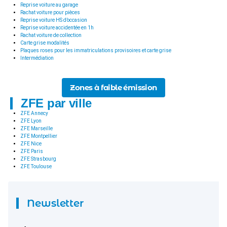
Reprise voiture au garage
Rachat voiture pour pièces
Reprise voiture HS d’occasion
Reprise voiture accidentée en 1h
Rachat voiture de collection
Carte grise modalités
Plaques roses pour les immatriculations provisoires et carte grise
Intermédiation
Zones à faible émission
ZFE par ville
ZFE Annecy
ZFE Lyon
ZFE Marseille
ZFE Montpellier
ZFE Nice
ZFE Paris
ZFE Strasbourg
ZFE Toulouse
Newsletter