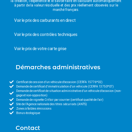
la création, l’expérience et le savoir-faire en calculant automatiquement
à partir de la valeur résiduelle et des prix réellement observés sur le
marché français.
Voir le prix des carburants en direct
Voir le prix des contrôles techniques
Voir le prix de votre carte grise
Démarches administratives
Certificat de cession d’un véhicule d’occasion (CERFA 15776*02)
Demande de certificat d’immatriculation d’un véhicule (CERFA 13750*07)
Demande de certificat de situation administrative d’un véhicule d’occasion (non-
gage et non-opposition)
Demande de vignette Crit’air par courrier (certificat qualité de l’air)
Site de l’Agence nationale des titres sécurisés (ANTS)
Zones à faibles émissions
Bonus écologique
Contact