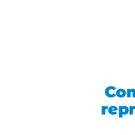
Com
repr