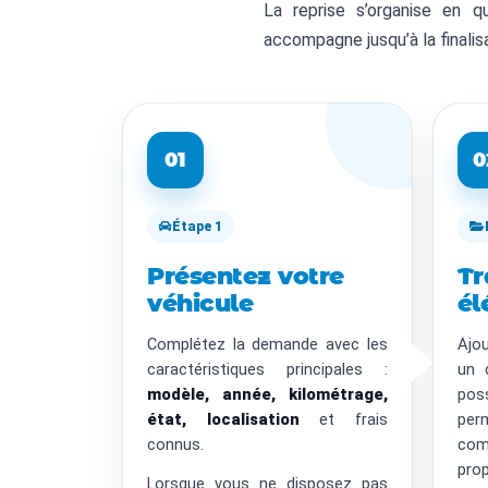
La reprise s’organise en 
accompagne jusqu’à la finalis
01
0
Étape 1
Présentez votre
Tr
véhicule
él
Complétez la demande avec les
Ajo
caractéristiques principales :
un 
modèle, année, kilométrage,
po
état, localisation
et frais
pe
connus.
comp
prop
Lorsque vous ne disposez pas