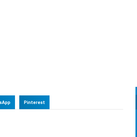
at voiture accidentée
sApp
Pinterest