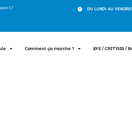
u sans CT
DU LUNDI AU VENDRED
ule
Comment ça marche ?
ZFE / CRIT’AIR / 