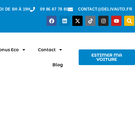
I DE 8H À 19H
09 86 87 78 80
CONTACT@DELIVAUTO.FR
Bonus Eco
Contact
ESTIMER MA
VOITURE
Blog