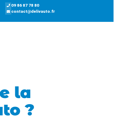
09 86 87 78 80
contact@delivauto.fr
e la
uto ?