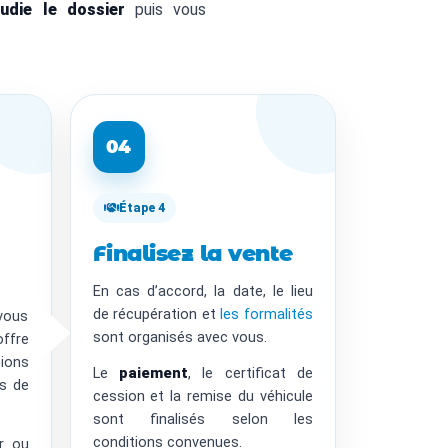
tudie le dossier
puis vous
04
Étape 4
Finalisez la vente
En cas d’accord, la date, le lieu
de récupération et
les formalités
vous
sont organisés avec vous.
fre
ions
Le
paiement
, le certificat de
ns de
cession et la remise du véhicule
sont finalisés selon les
conditions convenues.
er ou