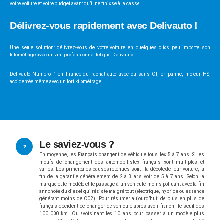
votre voiture et votre budget avant qu’il ne finisse à la casse.
Délivrez-vous rapidement avec Delivauto !
Une seule solution: délivrez-vous de votre voiture en quelques clics peu importe son
kilométrage avec un vrai professionnel tel que Delivauto
Delivauto Numéro 1 en France du rachat auto avec ou sans CT, en panne, moteur HS,
accidentée même avec un fort kilométrage.
Le saviez-vous ?
En moyenne, les Français changent de véhicule tous les 5 à 7 ans. Si les
motifs de changement des automobilistes français sont multiples et
variés. Les principales causes retenues sont : la décote de leur voiture, la
fin de la garantie généralement de 2 à 3 ans voir de 5 à 7 ans. Selon la
marque et le modèle et le passage à un véhicule moins polluant avec la fin
annoncée du diesel qui résiste malgré tout (électrique, hybride ou essence
générant moins de C02). Pour résumer aujourd’hui’ de plus en plus de
français décident de changer de véhicule après avoir franchi le seuil des
100 000 km. Ou avoisinant les 10 ans pour passer à un modèle plus