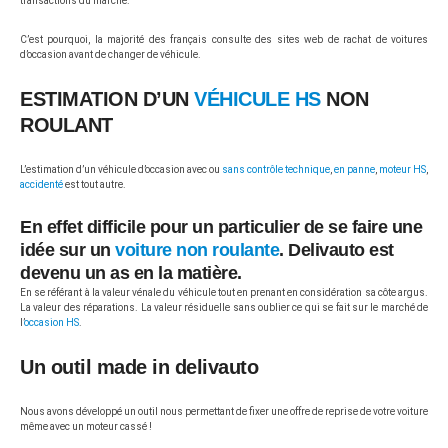
transactions du marché.
C’est pourquoi, la majorité des français consulte des sites web de rachat de voitures
d’occasion avant de changer de véhicule.
ESTIMATION D’UN
VÉHICULE HS
NON
ROULANT
L’estimation d’un véhicule d’occasion avec ou
sans contrôle technique
,
en panne
,
moteur HS
,
accidenté
est tout autre.
En effet difficile pour un particulier de se faire une
idée sur un
voiture non roulante
. Delivauto est
devenu un as en la matière.
En se référant à la valeur vénale du véhicule tout en prenant en considération sa côte argus.
La valeur des réparations. La valeur résiduelle sans oublier ce qui se fait sur le marché de
l’
occasion HS
.
Un outil made in delivauto
Nous avons développé un outil nous permettant de fixer une offre de reprise de votre voiture
même avec un moteur cassé !