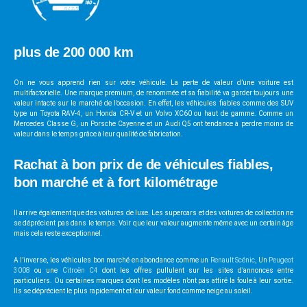
plus de 200 000 km
On ne vous apprend rien sur votre véhicule. La perte de valeur d’une voiture est
multifactorielle. Une marque premium, de renommée et sa fiabilité va garder toujours une
valeur intacte sur le marché de l’occasion. En effet, les véhicules fiables comme des SUV
type un Toyota RAV-4, un Honda CR-V et un Volvo XC60 ou haut de gamme. Comme un
Mercedes Classe G, un Porsche Cayenne et un Audi Q5 ont tendance à perdre moins de
valeur dans le temps grâce à leur qualité de fabrication.
Rachat à bon prix de de véhicules fiables,
bon marché et à fort kilométrage
Il arrive également que des voitures de luxe. Les supercars et des voitures de collection ne
se déprécient pas dans le temps. Voir que leur valeur augmente même avec un certain âge
mais cela reste exceptionnel.
A l’inverse, les véhicules bon marché en abondance comme un
Renault Scénic
, Un
Peugeot
3008
ou une
Citroën C4
dont les offres pullulent sur les sites d’annonces entre
particuliers. Ou certaines marques dont les modèles n’ont pas attiré la foule à leur sortie.
Ils se déprécient le plus rapidement et leur valeur fond comme neige au soleil.