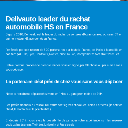
Delivauto leader du rachat
automobile HS en France
Depuis 2010, Delivauto est le leader du rachat de voitures d’occasion avec ou sans CT, en
panne, moteur HS, accidentée en France.
Renforcée par son réseau de 300 partenaires sur toute la France, de
Paris
à
Marseille
en
passant par
Lille
,
Lyon
,
Bordeaux
,
Nantes
,
Nice
,
Toulon
,
Montpellier
et bien d’autres villes.
Delivauto vous propose de prendre rendez-vous en ligne, par téléphone ou par e-mail sans
vous déplacer.
Le partenaire idéal près de chez vous sans vous déplacer
Notre partenaire se déplace chez vous en 1H ou au garage en moins de 24H.
Les professionnels du réseau Delivauto sont agrées et évalués selon 3 critères (le service
client, la réactivité et la ponctualité ).
Et depuis 2017, vous avez la possibilité de partager votre expérience sur les réseaux
sociaux
Instagram
,
Twitter
,
Linkedin
et
Facebook
.