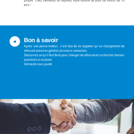
propre. Chez Delivauto on reprend votre voiture de plus ou moins de 10
ans !
Bon à savoir
Après une panne moteur , il est bon de se rappeler qu’ un changement de
véhicule prend en général plusieurs semaines.
Découvrez ce qu’il faut faire pour changer de véhicule et surtout les bonnes
questions à se poser.
Delivauto vous guide