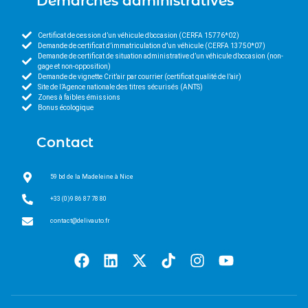
Démarches administratives
Certificat de cession d’un véhicule d’occasion (CERFA 15776*02)
Demande de certificat d’immatriculation d’un véhicule (CERFA 13750*07)
Demande de certificat de situation administrative d’un véhicule d’occasion (non-
gage et non-opposition)
Demande de vignette Crit’air par courrier (certificat qualité de l’air)
Site de l’Agence nationale des titres sécurisés (ANTS)
Zones à faibles émissions
Bonus écologique
Contact
59 bd de la Madeleine à Nice
+33 (0)9 86 87 78 80
contact@delivauto.fr