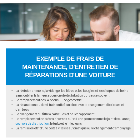
EXEMPLE DE FRAIS DE
MAINTENANCE, D'ENTRETIEN DE
RÉPARATIONS D'UNE VOITURE
La révision annuelle, la vidange, les filtres et les bougies et les disques de freins
sans oublier la fameuse courroie de distribution qui casse souvent
Le remplacement des 4 pneus + une géométrie
La réparations du demi-train suite à un choc avec le changement d’optiques et
d’airbags
Le changement du filtre à particules et de l’échappement
Le remplacement de pièces diverses suite à une panne comme le joint de culasse,
courroie de distribution
, le turbo et le injecteurs
La remise en état d’une boite à vitesse automatique ou le changement d’embrayage