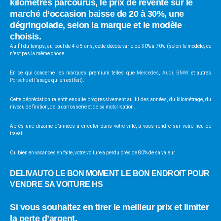
kilomètres parcourus, le prix de revente sur le
marché d’occasion baisse de 20 à 30%, une
dégringolade, selon la marque et le modèle
choisis.
Au fil du temps, au bout de 4 à 5 ans, cette décote varie de 30% à 70% (selon le modèle, ce
n’est pas la même chose.
En ce qui concerne les marques premium telles que
Mercedes
,
Audi
,
BMW
et autres
Porsche
et l’usage qui en est fait).
Cette dépréciation ralentit ensuite progressivement au fil des années, du kilométrage, du
niveau de finition, de la carrosserie et de sa motorisation.
Après une dizaine d’années à circuler dans votre ville, à vous rendre sur votre lieu de
travail.
Ou bien en vacances en faite, votre voiture a perdu près de 80% de sa valeur.
DELIVAUTO LE BON MOMENT LE BON ENDROIT POUR
VENDRE SA VOITURE HS
Si vous souhaitez en tirer le meilleur prix et limiter
la perte d’argent.