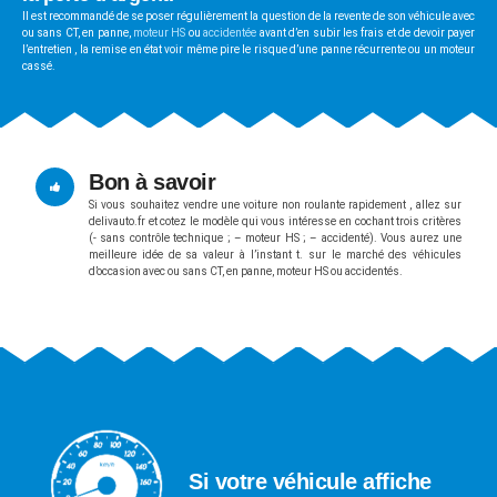
Il est recommandé de se poser régulièrement la question de la revente de son véhicule avec
ou sans CT, en panne,
moteur HS
ou
accidentée
avant d’en subir les frais et de devoir payer
l’entretien , la remise en état voir même pire le risque d’une panne récurrente ou un moteur
cassé.
Bon à savoir
Si vous souhaitez vendre une voiture non roulante rapidement , allez sur
delivauto.fr et cotez le modèle qui vous intéresse en cochant trois critères
(- sans contrôle technique ; – moteur HS ; – accidenté). Vous aurez une
meilleure idée de sa valeur à l’instant t. sur le marché des véhicules
d’occasion avec ou sans CT, en panne, moteur HS ou accidentés.
Si votre véhicule affiche