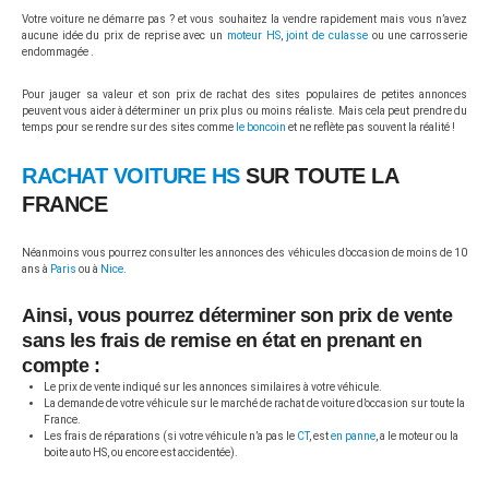
Votre voiture ne démarre pas ? et vous souhaitez la vendre rapidement mais vous n’avez
aucune idée du prix de reprise avec un
moteur HS
,
joint de culasse
ou une carrosserie
endommagée .
Pour jauger sa valeur et son prix de rachat des sites populaires de petites annonces
peuvent vous aider à déterminer un prix plus ou moins réaliste. Mais cela peut prendre du
temps pour se rendre sur des sites comme
le boncoin
et ne reflète pas souvent la réalité !
RACHAT VOITURE HS
SUR TOUTE LA
FRANCE
Néanmoins vous pourrez consulter les annonces des véhicules d’occasion de moins de 10
ans à
Paris
ou à
Nice
.
Ainsi, vous pourrez déterminer son prix de vente
sans les frais de remise en état en prenant en
compte :
Le prix de vente indiqué sur les annonces similaires à votre véhicule.
La demande de votre véhicule sur le marché de rachat de voiture d’occasion sur toute la
France.
Les frais de réparations (si votre véhicule n’a pas le
CT
, est
en panne
, a le moteur ou la
boite auto HS, ou encore est accidentée).