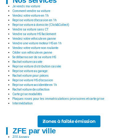
Nos services
Je vends ma voiture
Comment vendre sa voiture
Vendez votre voiture en 1h
Reprise voiture d’occasion en 1h
Reprise voiture à domicile (Click&Collect)
Vendre sa voiture sans CT
Vendre sa voiture HS facilement
Vendez votre véhicule en panne
Vendre une voiture moteur HS en 1h
Vendez votre voiture non roulante
Céder son véhicule en panne
Se débarrasser de sa voiture HS
Rachat voiture cassée
Reprise voiture distribution cassée
Reprise voiture au garage
Rachat voiture pour pièces
Reprise voiture HS d’occasion
Reprise voiture accidentée en 1h
Rachat voiture de collection
Carte grise modalités
Plaques roses pour les immatriculations provisoires et carte grise
Intermédiation
Zones à faible émission
ZFE par ville
ZFE Annecy