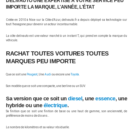
DELIVAUTO UNE EXPERTISE À VOTRE SERVICE PEU
IMPORTE LA MARQUE, L’ANNÉE, L’ÉTAT
Créée en 2010 à Nice sur la Côte d’Azur, delivauto.fr a depuis déployé sa technologie sur
tout l’hexagone pour devenir un acteur incontournable.
La côte delivauto est une valeur marché à un instant T, qui prend en compte la marque du
véhicule.
RACHAT TOUTES VOITURES TOUTES
MARQUES PEU IMPORTE
Que ce soit une
Peugeot
, Une
Audi
ou encore une
Toyota
.
Son modèle que ce soit une compacte, une berline ou un SUV.
Sa version que ce soit un
diesel
, une
essence
, une
hybride ou une
électrique
.
Sa finition que ce soit une finition de base ou une haut de gamme, son ancienneté, de
préférence de moins de dix ans..
Le nombre de kilomètres et sa valeur résiduelle.