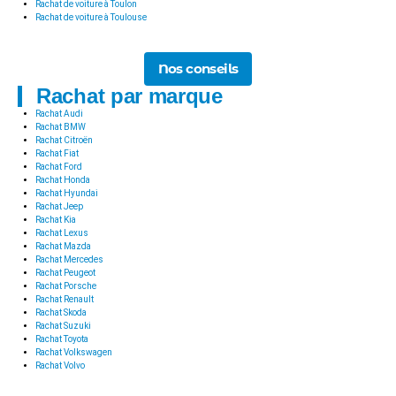
Rachat de voiture à Toulon
Rachat de voiture à Toulouse
Nos conseils
Rachat par marque
Rachat Audi
Rachat BMW
Rachat Citroën
Rachat Fiat
Rachat Ford
Rachat Honda
Rachat Hyundai
Rachat Jeep
Rachat Kia
Rachat Lexus
Rachat Mazda
Rachat Mercedes
Rachat Peugeot
Rachat Porsche
Rachat Renault
Rachat Skoda
Rachat Suzuki
Rachat Toyota
Rachat Volkswagen
Rachat Volvo