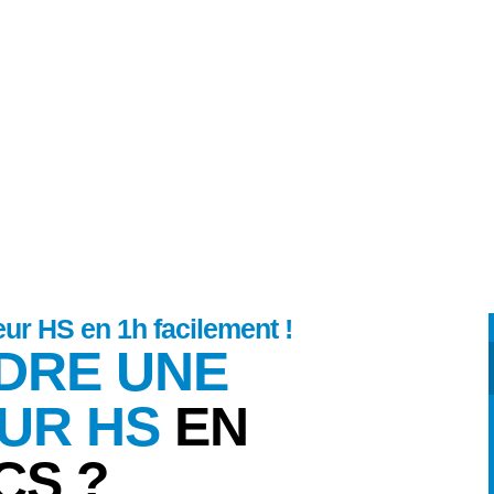
 d’occasion moteur HS 
ur HS en 1h facilement !
DRE UNE
UR HS
EN
CS ?