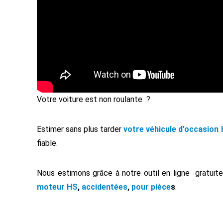
Votre voiture est non roulante ?
Estimer sans plus tarder
votre véhicule d’occasion
fiable.
Nous estimons grâce à notre outil en ligne gratui
moteur HS
,
accidentées
,
pour pièce
s
.