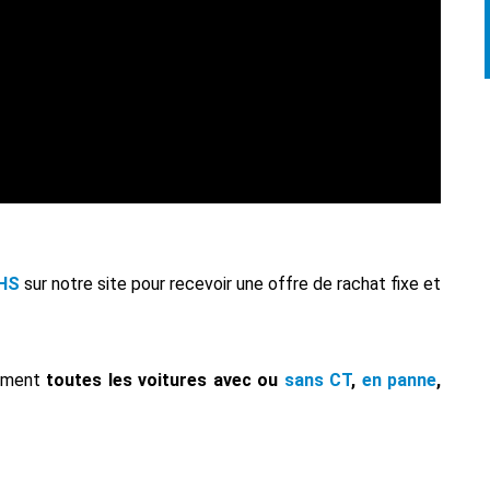
 HS
sur notre site pour recevoir une offre de rachat fixe et
tement
toutes les voitures avec ou
sans CT
,
en panne
,