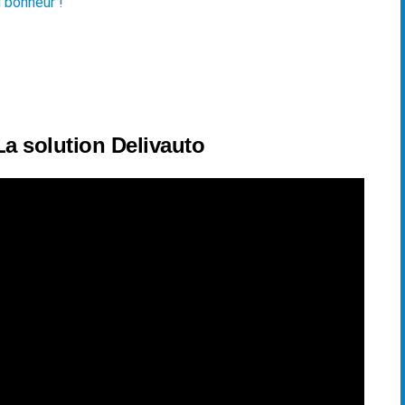
 bonheur !
La solution Delivauto