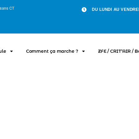
u sans CT
DU LUNDI AU VENDRED
ule
Comment ça marche ?
ZFE / CRIT’AIR / 