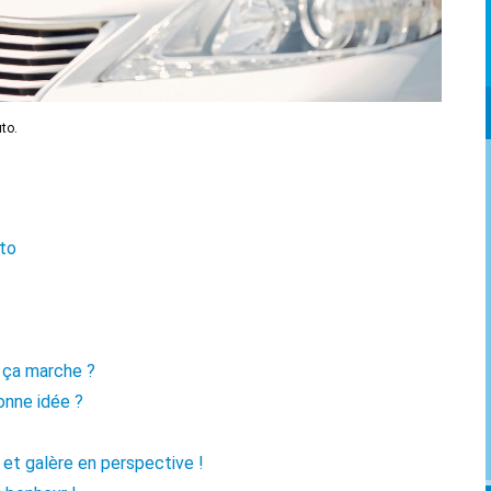
to.
uto
 ça marche ?
onne idée ?
 et galère en perspective !