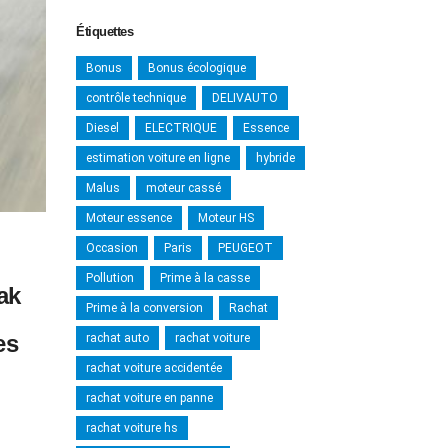
Étiquettes
Bonus
Bonus écologique
contrôle technique
DELIVAUTO
Diesel
ELECTRIQUE
Essence
estimation voiture en ligne
hybride
Malus
moteur cassé
Moteur essence
Moteur HS
Occasion
Paris
PEUGEOT
Pollution
Prime à la casse
ak
Prime à la conversion
Rachat
es
rachat auto
rachat voiture
rachat voiture accidentée
rachat voiture en panne
rachat voiture hs