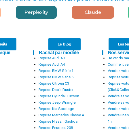
Perplexity
Claude
eils
Le blog
Les t
arque
Rachat par modèle
Nos servi
Reprise Audi A3
Je vends ma 
Reprise Audi A4
Comment ven
Reprise BMW Série 1
Vendez votre
Reprise BMW Série 5
Reprise voit
Reprise Citroën C3
Reprise voit
Reprise Dacia Duster
(Click&Colle
Reprise Hyundai Tucson
Vendre sa vo
Reprise Jeep Wrangler
Vendre sa vo
Reprise Kia Sportage
Vendez votre
Reprise Mercedes Classe A
Vendre une v
Reprise Nissan Qashqai
1h
Reprise Peugeot 208
Vendez votre