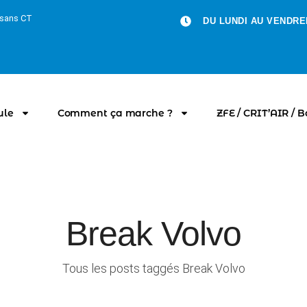
u sans CT
DU LUNDI AU VENDRED
ule
Comment ça marche ?
ZFE / CRIT’AIR / 
Break Volvo
Tous les posts taggés Break Volvo