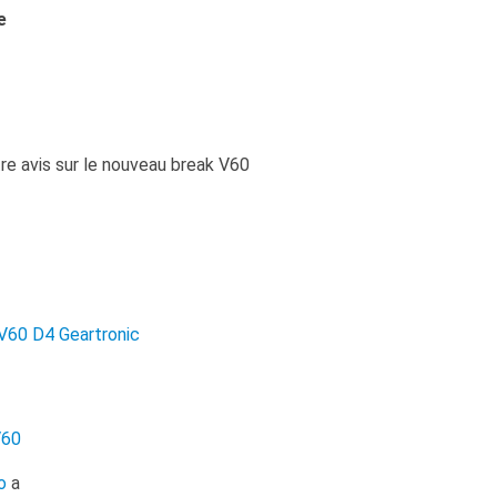
e
re avis sur le nouveau break V60
 V60 D4 Geartronic
V60
o
a