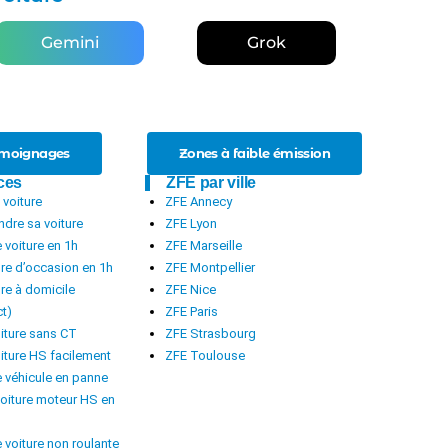
Gemini
Grok
émoignages
Zones à faible émission
ces
ZFE par ville
voiture
ZFE Annecy
dre sa voiture
ZFE Lyon
 voiture en 1h
ZFE Marseille
ure d’occasion en 1h
ZFE Montpellier
ure à domicile
ZFE Nice
ct)
ZFE Paris
iture sans CT
ZFE Strasbourg
iture HS facilement
ZFE Toulouse
 véhicule en panne
oiture moteur HS en
 voiture non roulante