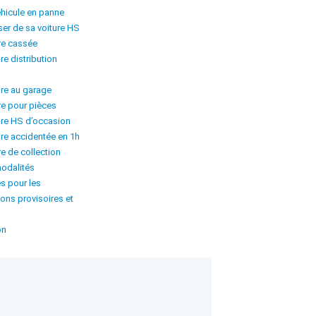
hicule en panne
er de sa voiture HS
re cassée
re distribution
ure au garage
re pour pièces
ure HS d’occasion
ure accidentée en 1h
e de collection
modalités
s pour les
ions provisoires et
on