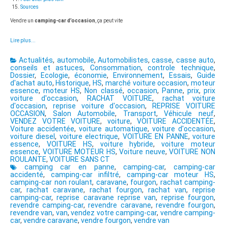
Sources
Vendre un
camping-car d’occasion
, ça peut vite
Lire plus...
Actualités
,
automobile
,
Automobilistes
,
casse
,
casse auto
,
conseils et astuces
,
Consommation
,
controle technique
,
Dossier
,
Ecologie
,
économie
,
Environnement
,
Essais
,
Guide
d'achat auto
,
Historique
,
HS
,
marché voiture occasion
,
moteur
essence
,
moteur HS
,
Non classé
,
occasion
,
Panne
,
prix
,
prix
voiture d'occasion
,
RACHAT VOITURE
,
rachat voiture
d'occasion
,
reprise voiture d'occasion
,
REPRISE VOITURE
OCCASION
,
Salon Automobile
,
Transport
,
Véhicule neuf
,
VENDEZ VOTRE VOITURE
,
voiture
,
VOITURE ACCIDENTÉE
,
Voiture accidentée
,
voiture automatique
,
voiture d'occasion
,
voiture diesel
,
voiture electrique
,
VOITURE EN PANNE
,
voiture
essence
,
VOITURE HS
,
voiture hybride
,
voiture moteur
essence
,
VOITURE MOTEUR HS
,
Voiture neuve
,
VOITURE NON
ROULANTE
,
VOITURE SANS CT
camping car en panne
,
camping-car
,
camping-car
accidenté
,
camping-car infiltré
,
camping-car moteur HS
,
camping-car non roulant
,
caravane
,
fourgon
,
rachat camping-
car
,
rachat caravane
,
rachat fourgon
,
rachat van
,
reprise
camping-car
,
reprise caravane reprise van
,
reprise fourgon
,
revendre camping-car
,
revendre caravane
,
revendre fourgon
,
revendre van
,
van
,
vendez votre camping-car
,
vendre camping-
car
,
vendre caravane
,
vendre fourgon
,
vendre van