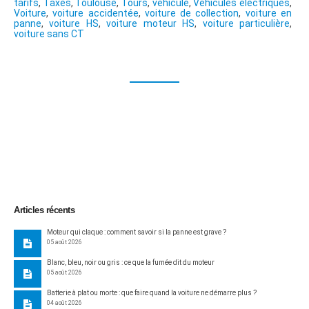
tarifs
,
Taxes
,
Toulouse
,
Tours
,
véhicule
,
Véhicules électriques
,
Voiture
,
voiture accidentée
,
voiture de collection
,
voiture en
panne
,
voiture HS
,
voiture moteur HS
,
voiture particulière
,
voiture sans CT
Articles récents
Moteur qui claque : comment savoir si la panne est grave ?
05 août 2026
Blanc, bleu, noir ou gris : ce que la fumée dit du moteur
05 août 2026
Batterie à plat ou morte : que faire quand la voiture ne démarre plus ?
04 août 2026