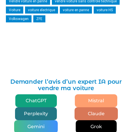
Vendre voiture en panne
vendre voiture sans contrôle technique
Voiture
voiture electrique
voiture en panne
voiture HS
Volkswagen
ZFE
Demander l’avis d’un expert IA pour
vendre ma voiture
ChatGPT
Mistral
Perplexity
Claude
Gemini
Grok