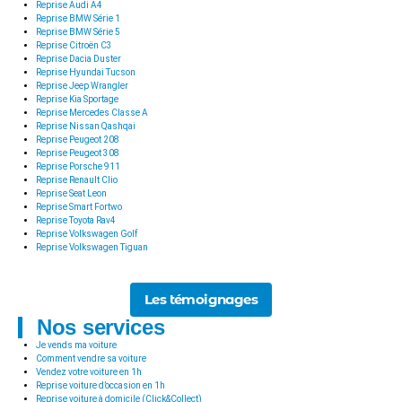
Reprise Audi A4
Reprise BMW Série 1
Reprise BMW Série 5
Reprise Citroën C3
Reprise Dacia Duster
Reprise Hyundai Tucson
Reprise Jeep Wrangler
Reprise Kia Sportage
Reprise Mercedes Classe A
Reprise Nissan Qashqai
Reprise Peugeot 208
Reprise Peugeot 308
Reprise Porsche 911
Reprise Renault Clio
Reprise Seat Leon
Reprise Smart Fortwo
Reprise Toyota Rav4
Reprise Volkswagen Golf
Reprise Volkswagen Tiguan
Les témoignages
Nos services
Je vends ma voiture
Comment vendre sa voiture
Vendez votre voiture en 1h
Reprise voiture d’occasion en 1h
Reprise voiture à domicile (Click&Collect)