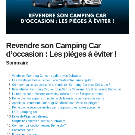
Revendre son Camping Car
d’occasion : Les pièges à éviter !
Sommaire
Vends ton Camping-Car sans galère avec Delivauto
Les avantages Delivauto pour la vente de votre Camping-Car
Comment ça se passe quand tu vends ton Camping-Car chez Delivauto ?
Revendre ton Camping-Car, Fourgon, Van ou Caravane : C’est facile avec Delivauto !
La reprise-cash : Vendre ton véhicule de loisirs en 3 étapes simples
Delivauto : Tes experts du rachat et de la vente de véhicules de loisirs
Acheter ou vendre un Camping-Car d’occasion : Évite les pièges !
Delivauto : la seconde vie des camping-cars, c’est notre spécialité
FAQ : Camping-car
L’avis de l’équipe Delivauto
Ce que nos clients disent sur Delivauto
Comment ça fonctionne avec Delivauto ?
Contactez-nous
Pour aller plus loin