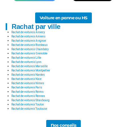
Voiture en panne ou HS
Rachat par ville
Rachat de voiture à Annecy
Rachat de voiture à Amiens
Rachat de voiture à Avignon
Rachat de voiture à Bordeaux
Rachat de voiture à Chambéry
Rachat de voiture à Grenoble
Rachat de voiture à Lille
Rachat de voiture à Lyon
Rachat de voiture à Marseille
Rachat de voiture à Montpellier
Rachat de voiture à Nantes
Rachat de voiture à Nice
Rachat de voiture à Nîmes
Rachat de voiture à Paris
Rachat de voiture à Reims
Rachat de voiture à Rennes
Rachat de voiture à Strasbourg
Rachat de voiture à Toulon
Rachat de voiture à Toulouse
Nos conseils