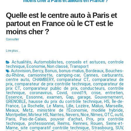
moins cher à Paris et ailleurs en France ?
Quelle est le centre auto à Paris et
partout en France où le CT est le
moins cher ?
Consulter
Lire plus...
Actualités
,
Automobilistes
,
conseils et astuces
,
controle
technique
,
Economie
,
Non classé
,
Transport
Autovision
,
Bercy
,
Bonus
,
bonus-malus
,
Bordeaux
,
Bouches-
du-Rhône
,
camionnette
,
camping-car
,
Cannes
,
carburants
,
centre auto
,
CHAMBERY
,
comparateur CT
,
comparateur de
prix
,
comparateur de prix contrôle technique
,
comparateur de
prix CT
,
comparateur public de prix
,
conducteurs
,
contrôle
technique
,
coronavirus
,
Covid
,
covid19
,
crise
,
entretien
,
Essence
,
Essonne
,
examen
,
Gap
,
garage
,
Gouvernement
,
GRENOBLE
,
hausse du prix du contrôle technique
,
HS
,
Île-de-
France
,
La Rochelle
,
Le Mans
,
Lille
,
Lozère
,
Malus
,
Marseille
,
Meaux
,
Metz
,
ministère de l’Économie
,
modèle hybride
,
Montpellier
,
Moteur HS
,
Nantes
,
Nevers
,
Nice
,
Nîmes
,
OTC
,
outil
,
Paris
,
Pas-de-Calais
,
pouvoir d'achat
,
Prix
,
prix contrôle
technique
,
professionnel
,
Reims
,
Rennes
,
Rouen
,
Seine-et-
Marne
,
site comparatif contrôle technique
,
Strasbourg
,
SUV
,