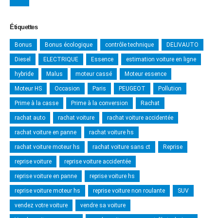
Étiquettes
Bonus
Bonus écologique
contrôle technique
DELIVAUTO
Diesel
ELECTRIQUE
Essence
estimation voiture en ligne
hybride
Malus
moteur cassé
Moteur essence
Moteur HS
Occasion
Paris
PEUGEOT
Pollution
Prime à la casse
Prime à la conversion
Rachat
rachat auto
rachat voiture
rachat voiture accidentée
rachat voiture en panne
rachat voiture hs
rachat voiture moteur hs
rachat voiture sans ct
Reprise
reprise voiture
reprise voiture accidentée
reprise voiture en panne
reprise voiture hs
reprise voiture moteur hs
reprise voiture non roulante
SUV
vendez votre voiture
vendre sa voiture