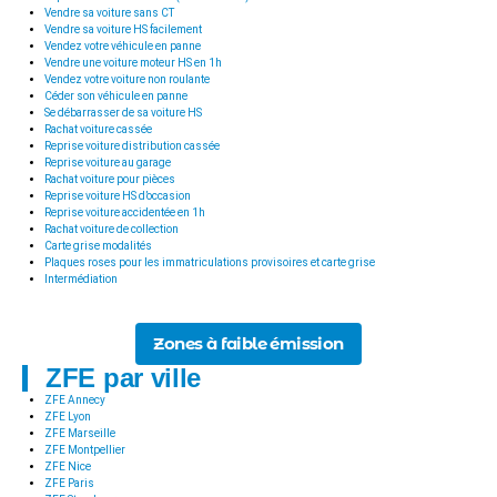
Vendre sa voiture sans CT
Vendre sa voiture HS facilement
Vendez votre véhicule en panne
Vendre une voiture moteur HS en 1h
Vendez votre voiture non roulante
Céder son véhicule en panne
Se débarrasser de sa voiture HS
Rachat voiture cassée
Reprise voiture distribution cassée
Reprise voiture au garage
Rachat voiture pour pièces
Reprise voiture HS d’occasion
Reprise voiture accidentée en 1h
Rachat voiture de collection
Carte grise modalités
Plaques roses pour les immatriculations provisoires et carte grise
Intermédiation
Zones à faible émission
ZFE par ville
ZFE Annecy
ZFE Lyon
ZFE Marseille
ZFE Montpellier
ZFE Nice
ZFE Paris