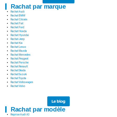
Rachat par marque
Rachat Audi
Rachat BMW
Rachat Citroën
Rachat Fiat
Rachat Ford
Rachat Honda
Rachat Hyundai
Rachat Jeep
Rachat Kia
Rachat Lexus
Rachat Mazda
Rachat Mercedes
Rachat Peugeot
Rachat Porsche
Rachat Renault
Rachat Skoda
Rachat Suzuki
Rachat Toyota
Rachat Volkswagen
Rachat Volvo
Le blog
Rachat par modèle
Reprise Audi A3