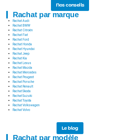
Nos conseils
Rachat par marque
Rachat Audi
Rachat BMW
Rachat Citroën
Rachat Fiat
Rachat Ford
Rachat Honda
Rachat Hyundai
Rachat Jeep
Rachat Kia
Rachat Lexus
Rachat Mazda
Rachat Mercedes
Rachat Peugeot
Rachat Porsche
Rachat Renault
Rachat Skoda
Rachat Suzuki
Rachat Toyota
Rachat Volkswagen
Rachat Volvo
Le blog
Rachat par modèle