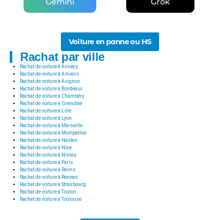
Gemini
Grok
Voiture en panne ou HS
Rachat par ville
Rachat de voiture à Annecy
Rachat de voiture à Amiens
Rachat de voiture à Avignon
Rachat de voiture à Bordeaux
Rachat de voiture à Chambéry
Rachat de voiture à Grenoble
Rachat de voiture à Lille
Rachat de voiture à Lyon
Rachat de voiture à Marseille
Rachat de voiture à Montpellier
Rachat de voiture à Nantes
Rachat de voiture à Nice
Rachat de voiture à Nîmes
Rachat de voiture à Paris
Rachat de voiture à Reims
Rachat de voiture à Rennes
Rachat de voiture à Strasbourg
Rachat de voiture à Toulon
Rachat de voiture à Toulouse