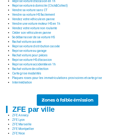
Reprise voiture d’occasion en 1h
Reprise voiture à domicile (Click&Collect)
Vendre sa voiture sans CT
Vendre sa voiture HS facilement
Vendez votre véhicule en panne
Vendre une voiture moteur HS en 1h
Vendez votre voiture non roulante
Céder son véhicule en panne
Se débarrasser de sa voiture HS
Rachat voiture cassée
Reprise voiture distribution cassée
Reprise voiture au garage
Rachat voiture pour pièces
Reprise voiture HS d’occasion
Reprise voiture accidentée en 1h
Rachat voiture de collection
Carte grise modalités
Plaques roses pour les immatriculations provisoires et carte grise
Intermédiation
Zones à faible émission
ZFE par ville
ZFE Annecy
ZFE Lyon
ZFE Marseille
ZFE Montpellier
ZFE Nice