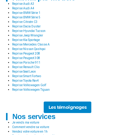
Reprise Audi A3
Reprise Audi A4
Reprise BMW Série 1
Reprise BMW Série 5
Reprise Citroën C3
Reprise Dacia Duster
Reprise Hyundai Tucson
Reprise Jeep Wrangler
Reprise Kia Sportage
Reprise Mercedes Classe A
Reprise Nissan Qashqai
Reprise Peugeot 208
Reprise Peugeot 308
Reprise Porsche 911
Reprise Renault Clio
Reprise Seat Leon
Reprise Smart Fortwo
Reprise Toyota Rav4
Reprise Volkswagen Golf
Reprise Volkswagen Tiguan
Les témoignages
Nos services
Je vends ma voiture
Comment vendre sa voiture
Vendez votre voiture en 1h