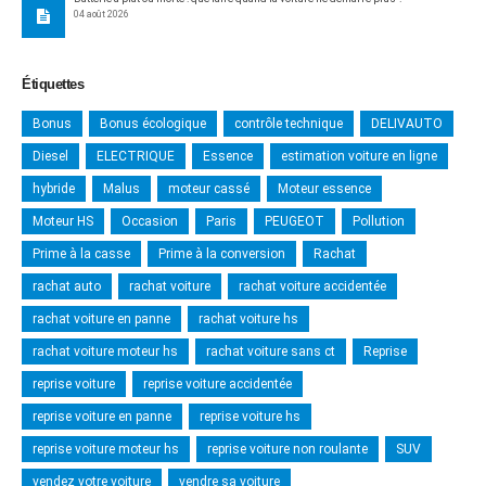
04 août 2026
Étiquettes
Bonus
Bonus écologique
contrôle technique
DELIVAUTO
Diesel
ELECTRIQUE
Essence
estimation voiture en ligne
hybride
Malus
moteur cassé
Moteur essence
Moteur HS
Occasion
Paris
PEUGEOT
Pollution
Prime à la casse
Prime à la conversion
Rachat
rachat auto
rachat voiture
rachat voiture accidentée
rachat voiture en panne
rachat voiture hs
rachat voiture moteur hs
rachat voiture sans ct
Reprise
reprise voiture
reprise voiture accidentée
reprise voiture en panne
reprise voiture hs
reprise voiture moteur hs
reprise voiture non roulante
SUV
vendez votre voiture
vendre sa voiture