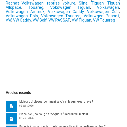
Rachat Volkswagen
,
reprise voiture
,
Sline
,
Tiguan
,
Tiguan
Allspace
,
Touareg
,
Vokswagen Tiguan
,
Volkswagen
,
Volkswagen Amarok
,
Volkswagen Caddy
,
Volkswagen Golf
,
Volkswagen Polo
,
Volkswagen Touareg
,
Volkswgen Passat
,
VW
,
VW Caddy
,
VW Golf
,
VW PASSAT
,
VW Tiguan
,
VW Touareg
Articles récents
Moteur qui claque : comment savoir si la panne est grave ?
05 août 2026
Blanc, bleu, noir ou gris : ce que la fumée dit du moteur
05 août 2026
Batterie à plat ou morte : que faire quand la voiture ne démarre plus ?