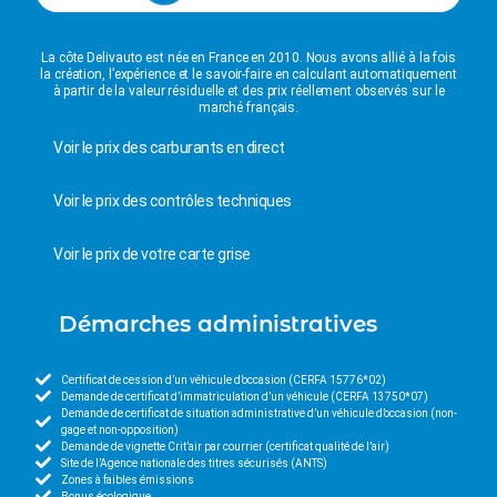
La côte Delivauto est née en France en 2010. Nous avons allié à la fois
la création, l’expérience et le savoir-faire en calculant automatiquement
à partir de la valeur résiduelle et des prix réellement observés sur le
marché français.
Voir le prix des carburants en direct
Voir le prix des contrôles techniques
Voir le prix de votre carte grise
Démarches administratives
Certificat de cession d’un véhicule d’occasion (CERFA 15776*02)
Demande de certificat d’immatriculation d’un véhicule (CERFA 13750*07)
Demande de certificat de situation administrative d’un véhicule d’occasion (non-
gage et non-opposition)
Demande de vignette Crit’air par courrier (certificat qualité de l’air)
Site de l’Agence nationale des titres sécurisés (ANTS)
Zones à faibles émissions
Bonus écologique