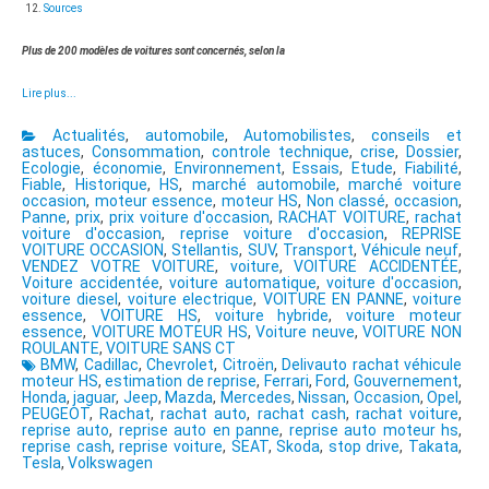
Sources
Plus de 200 modèles de voitures sont concernés, selon la
Lire plus...
Actualités
,
automobile
,
Automobilistes
,
conseils et
astuces
,
Consommation
,
controle technique
,
crise
,
Dossier
,
Ecologie
,
économie
,
Environnement
,
Essais
,
Etude
,
Fiabilité
,
Fiable
,
Historique
,
HS
,
marché automobile
,
marché voiture
occasion
,
moteur essence
,
moteur HS
,
Non classé
,
occasion
,
Panne
,
prix
,
prix voiture d'occasion
,
RACHAT VOITURE
,
rachat
voiture d'occasion
,
reprise voiture d'occasion
,
REPRISE
VOITURE OCCASION
,
Stellantis
,
SUV
,
Transport
,
Véhicule neuf
,
VENDEZ VOTRE VOITURE
,
voiture
,
VOITURE ACCIDENTÉE
,
Voiture accidentée
,
voiture automatique
,
voiture d'occasion
,
voiture diesel
,
voiture electrique
,
VOITURE EN PANNE
,
voiture
essence
,
VOITURE HS
,
voiture hybride
,
voiture moteur
essence
,
VOITURE MOTEUR HS
,
Voiture neuve
,
VOITURE NON
ROULANTE
,
VOITURE SANS CT
BMW
,
Cadillac
,
Chevrolet
,
Citroën
,
Delivauto rachat véhicule
moteur HS
,
estimation de reprise
,
Ferrari
,
Ford
,
Gouvernement
,
Honda
,
jaguar
,
Jeep
,
Mazda
,
Mercedes
,
Nissan
,
Occasion
,
Opel
,
PEUGEOT
,
Rachat
,
rachat auto
,
rachat cash
,
rachat voiture
,
reprise auto
,
reprise auto en panne
,
reprise auto moteur hs
,
reprise cash
,
reprise voiture
,
SEAT
,
Skoda
,
stop drive
,
Takata
,
Tesla
,
Volkswagen