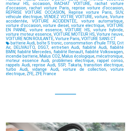
moteur HS
,
occasion
,
RACHAT VOITURE
,
rachat voiture
d'occasion
,
rachat voiture Paris
,
reprise voiture d'occasion
,
REPRISE VOITURE OCCASION
,
Reprise voiture Paris
,
SUV
,
véhicule électrique
,
VENDEZ VOTRE VOITURE
,
voiture
,
Voiture
accidentée
,
VOITURE ACCIDENTÉE
,
voiture automatique
,
voiture d'occasion
,
voiture diesel
,
voiture electrique
,
VOITURE
EN PANNE
,
voiture essence
,
VOITURE HS
,
voiture hybride
,
voiture moteur essence
,
VOITURE MOTEUR HS
,
Voiture neuve
,
VOITURE NON ROULANTE
,
Voiture Paris
,
VOITURE SANS CT
batterie Audi
,
boîte S tronic
,
consommation d’huile TFSI
,
Crit
Air
,
DELIVAUTO
,
DSG7
,
entretien Audi
,
fiabilité Audi
,
fiabilité
BMW
,
fiabilité Mercedes
,
fiabilité Renault
,
fiabilité Volkswagen
,
incendie batterie
,
Malus CO2
,
Malus écologique
,
mécatronique
,
moteur essence Audi
,
problèmes électrique
,
rappel conso
,
rappels Audi
,
reprise Audi
,
SSP
,
Takata
,
transition électrique
,
turbo Audi
,
vidange Audi
,
voiture de collection
,
voiture
électrique
,
ZFE
,
ZFE France