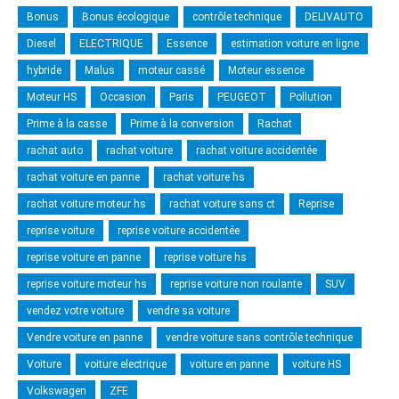
Bonus
Bonus écologique
contrôle technique
DELIVAUTO
Diesel
ELECTRIQUE
Essence
estimation voiture en ligne
hybride
Malus
moteur cassé
Moteur essence
Moteur HS
Occasion
Paris
PEUGEOT
Pollution
Prime à la casse
Prime à la conversion
Rachat
rachat auto
rachat voiture
rachat voiture accidentée
rachat voiture en panne
rachat voiture hs
rachat voiture moteur hs
rachat voiture sans ct
Reprise
reprise voiture
reprise voiture accidentée
reprise voiture en panne
reprise voiture hs
reprise voiture moteur hs
reprise voiture non roulante
SUV
vendez votre voiture
vendre sa voiture
Vendre voiture en panne
vendre voiture sans contrôle technique
Voiture
voiture electrique
voiture en panne
voiture HS
Volkswagen
ZFE