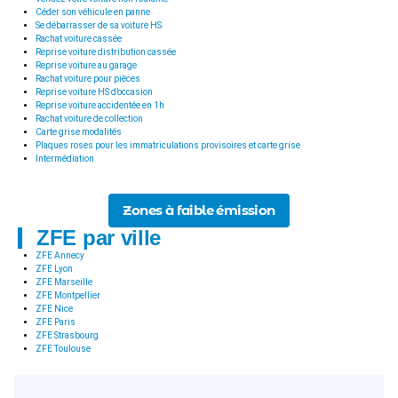
Céder son véhicule en panne
Se débarrasser de sa voiture HS
Rachat voiture cassée
Reprise voiture distribution cassée
Reprise voiture au garage
Rachat voiture pour pièces
Reprise voiture HS d’occasion
Reprise voiture accidentée en 1h
Rachat voiture de collection
Carte grise modalités
Plaques roses pour les immatriculations provisoires et carte grise
Intermédiation
Zones à faible émission
ZFE par ville
ZFE Annecy
ZFE Lyon
ZFE Marseille
ZFE Montpellier
ZFE Nice
ZFE Paris
ZFE Strasbourg
ZFE Toulouse