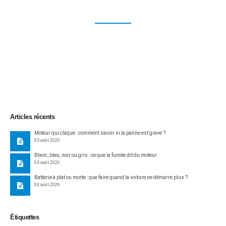
Articles récents
Moteur qui claque : comment savoir si la panne est grave ?
05 août 2026
Blanc, bleu, noir ou gris : ce que la fumée dit du moteur
05 août 2026
Batterie à plat ou morte : que faire quand la voiture ne démarre plus ?
04 août 2026
Étiquettes