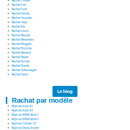
Rachat Citroën
Rachat Fiat
Rachat Ford
Rachat Honda
Rachat Hyundai
Rachat Jeep
Rachat Kia
Rachat Lexus
Rachat Mazda
Rachat Mercedes
Rachat Peugeot
Rachat Porsche
Rachat Renault
Rachat Skoda
Rachat Suzuki
Rachat Toyota
Rachat Volkswagen
Rachat Volvo
Le blog
Rachat par modèle
Reprise Audi A3
Reprise Audi A4
Reprise BMW Série 1
Reprise BMW Série 5
Reprise Citroën C3
Reprise Dacia Duster