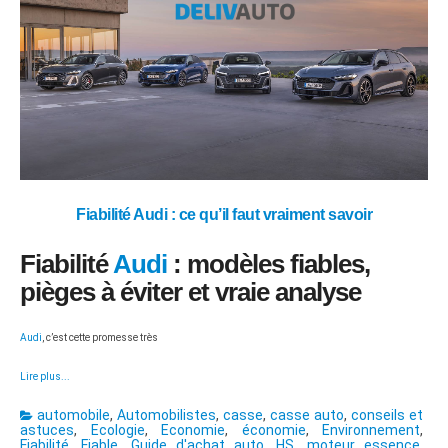
Fiabilité Audi : ce qu’il faut vraiment savoir
Fiabilité
Audi
: modèles fiables,
pièges à éviter et vraie analyse
Audi
, c’est cette promesse très
Lire plus...
automobile
,
Automobilistes
,
casse
,
casse auto
,
conseils et
astuces
,
Ecologie
,
Economie
,
économie
,
Environnement
,
Fiabilité
,
Fiable
,
Guide d'achat auto
,
HS
,
moteur essence
,