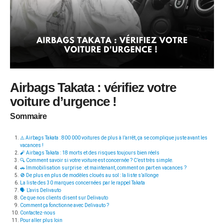
Airbags Takata : vérifiez votre
voiture d’urgence !
Sommaire
⚠️ Airbags Takata : 800 000 voitures de plus à l’arrêt, ça se complique juste avant les
vacances !
🧨 Airbags Takata : 18 morts et des risques toujours bien réels
🔍 Comment savoir si votre voiture est concernée ? C’est très simple.
🚗 Immobilisation surprise : et maintenant, comment on part en vacances ?
🚫 De plus en plus de modèles cloués au sol : la liste s’allonge
La liste des 30 marques concernées par le rappel Takata
🗣️ L’avis Delivauto
Ce que nos clients disent sur Delivauto
Comment ça fonctionne avec Delivauto ?
Contactez-nous
Pour aller plus loin