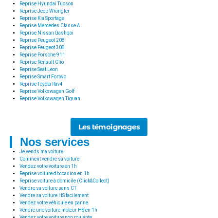
Reprise Hyundai Tucson
Reprise Jeep Wrangler
Reprise Kia Sportage
Reprise Mercedes Classe A
Reprise Nissan Qashqai
Reprise Peugeot 208
Reprise Peugeot 308
Reprise Porsche 911
Reprise Renault Clio
Reprise Seat Leon
Reprise Smart Fortwo
Reprise Toyota Rav4
Reprise Volkswagen Golf
Reprise Volkswagen Tiguan
Les témoignages
Nos services
Je vends ma voiture
Comment vendre sa voiture
Vendez votre voiture en 1h
Reprise voiture d’occasion en 1h
Reprise voiture à domicile (Click&Collect)
Vendre sa voiture sans CT
Vendre sa voiture HS facilement
Vendez votre véhicule en panne
Vendre une voiture moteur HS en 1h
Vendez votre voiture non roulante