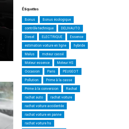
Étiquettes
Bonus
Bonus écologique
contrôle technique
DELIVAUTO
Diesel
ELECTRIQUE
Essence
estimation voiture en ligne
hybride
Malus
moteur cassé
Moteur essence
Moteur HS
Occasion
Paris
PEUGEOT
Pollution
Prime à la casse
Prime à la conversion
Rachat
rachat auto
rachat voiture
rachat voiture accidentée
rachat voiture en panne
rachat voiture hs