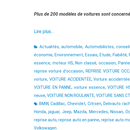
Plus de 200 modèles de voitures sont concernés
Lire plus...
Actualités
,
automobile
,
Automobilistes
,
consei
économie
,
Environnement
,
Essais
,
Etude
,
Fiabilité
,
essence
,
moteur HS
,
Non classé
,
occasion
,
Panne
reprise voiture d'occasion
,
REPRISE VOITURE OCC
voiture
,
VOITURE ACCIDENTÉE
,
Voiture accidentée
VOITURE EN PANNE
,
voiture essence
,
VOITURE H
neuve
,
VOITURE NON ROULANTE
,
VOITURE SANS C
BMW
,
Cadillac
,
Chevrolet
,
Citroën
,
Delivauto rac
Honda
,
jaguar
,
Jeep
,
Mazda
,
Mercedes
,
Nissan
,
Oc
reprise auto
,
reprise auto en panne
,
reprise auto m
Volkswagen