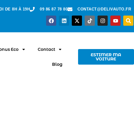
I DE 8H À 19H
09 86 87 78 80
CONTACT@DELIVAUTO.FR
Bonus Eco
Contact
ESTIMER MA
VOITURE
Blog