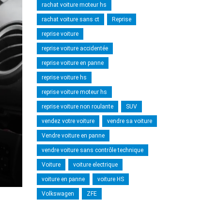
rachat voiture moteur hs
rachat voiture sans ct
Reprise
reprise voiture
reprise voiture accidentée
reprise voiture en panne
reprise voiture hs
reprise voiture moteur hs
reprise voiture non roulante
SUV
vendez votre voiture
vendre sa voiture
Vendre voiture en panne
vendre voiture sans contrôle technique
Voiture
voiture electrique
voiture en panne
voiture HS
Volkswagen
ZFE