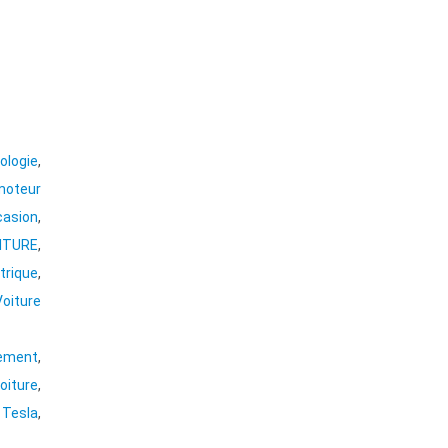
ologie
,
moteur
casion
,
ITURE
,
trique
,
Voiture
ement
,
oiture
,
,
Tesla
,