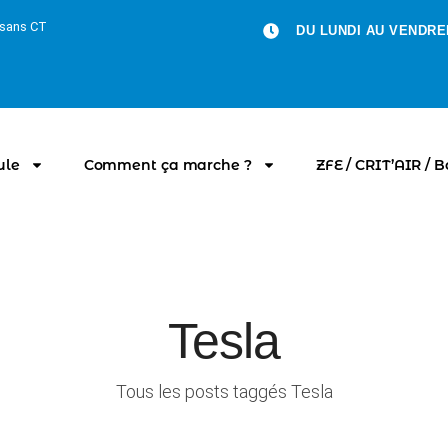
u sans CT
DU LUNDI AU VENDRED
ule
Comment ça marche ?
ZFE / CRIT’AIR / 
Tesla
Tous les posts taggés Tesla