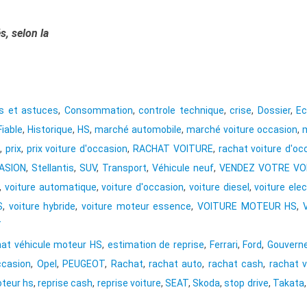
, selon la
ls et astuces
,
Consommation
,
controle technique
,
crise
,
Dossier
,
Ec
Fiable
,
Historique
,
HS
,
marché automobile
,
marché voiture occasion
,
,
prix
,
prix voiture d'occasion
,
RACHAT VOITURE
,
rachat voiture d'oc
ASION
,
Stellantis
,
SUV
,
Transport
,
Véhicule neuf
,
VENDEZ VOTRE VO
,
voiture automatique
,
voiture d'occasion
,
voiture diesel
,
voiture elec
S
,
voiture hybride
,
voiture moteur essence
,
VOITURE MOTEUR HS
,
T
hat véhicule moteur HS
,
estimation de reprise
,
Ferrari
,
Ford
,
Gouvern
casion
,
Opel
,
PEUGEOT
,
Rachat
,
rachat auto
,
rachat cash
,
rachat v
oteur hs
,
reprise cash
,
reprise voiture
,
SEAT
,
Skoda
,
stop drive
,
Takata