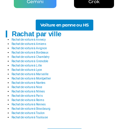
Gemini
Grok
Voiture en panne ou HS
Rachat par ville
Rachat de voiture à Annecy
Rachat de voiture à Amiens
Rachat de voiture à Avignon
Rachat de voiture à Bordeaux
Rachat de voiture à Chambéry
Rachat de voiture à Grenoble
Rachat de voiture à Lille
Rachat de voiture à Lyon
Rachat de voiture à Marseille
Rachat de voiture à Montpellier
Rachat de voiture à Nantes
Rachat de voiture à Nice
Rachat de voiture à Nîmes
Rachat de voiture à Paris
Rachat de voiture à Reims
Rachat de voiture à Rennes
Rachat de voiture à Strasbourg
Rachat de voiture à Toulon
Rachat de voiture à Toulouse