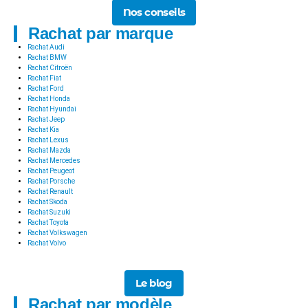
Nos conseils
Rachat par marque
Rachat Audi
Rachat BMW
Rachat Citroën
Rachat Fiat
Rachat Ford
Rachat Honda
Rachat Hyundai
Rachat Jeep
Rachat Kia
Rachat Lexus
Rachat Mazda
Rachat Mercedes
Rachat Peugeot
Rachat Porsche
Rachat Renault
Rachat Skoda
Rachat Suzuki
Rachat Toyota
Rachat Volkswagen
Rachat Volvo
Le blog
Rachat par modèle