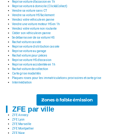
Reprise voiture d’occasion en 1h
Reprise voiture à domicile (Click&Collect)
Vendre sa voiture sans CT
Vendre sa voiture HS facilement
Vendez votre véhicule en panne
Vendre une voiture moteur HS en 1h
Vendez votre voiture non roulante
Céder son véhicule en panne
Se débarrasser de sa voiture HS
Rachat voiture cassée
Reprise voiture distribution cassée
Reprise voiture au garage
Rachat voiture pour pièces
Reprise voiture HS d’occasion
Reprise voiture accidentée en 1h
Rachat voiture de collection
Carte grise modalités
Plaques roses pour les immatriculations provisoires et carte grise
Intermédiation
Zones à faible émission
ZFE par ville
ZFE Annecy
ZFE Lyon
ZFE Marseille
ZFE Montpellier
ZFE Nice