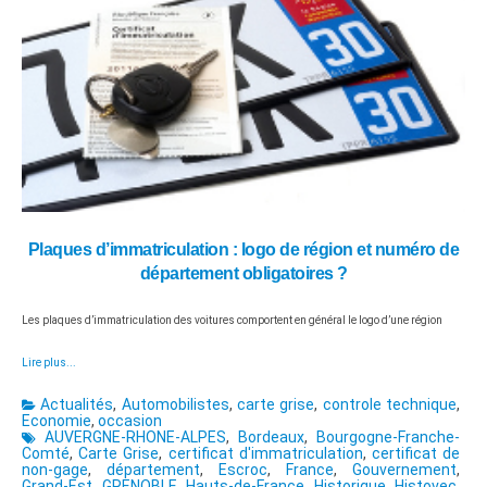
Plaques d’immatriculation : logo de région et numéro de
département obligatoires ?
Les plaques d’immatriculation des voitures comportent en général le logo d’une région
Lire plus...
Actualités
,
Automobilistes
,
carte grise
,
controle technique
,
Economie
,
occasion
AUVERGNE-RHONE-ALPES
,
Bordeaux
,
Bourgogne-Franche-
Comté
,
Carte Grise
,
certificat d'immatriculation
,
certificat de
non-gage
,
département
,
Escroc
,
France
,
Gouvernement
,
Grand-Est
,
GRENOBLE
,
Hauts-de-France
,
Historique
,
Histovec
,