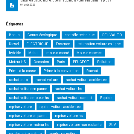
Batterie à plat ou morte : que faire quand la voiture ne démarre plus ?
04 août 2026
Étiquettes
Bonus
Bonus écologique
contrôle technique
DELIVAUTO
Diesel
ELECTRIQUE
Essence
estimation voiture en ligne
hybride
Malus
moteur cassé
Moteur essence
Moteur HS
Occasion
Paris
PEUGEOT
Pollution
Prime à la casse
Prime à la conversion
Rachat
rachat auto
rachat voiture
rachat voiture accidentée
rachat voiture en panne
rachat voiture hs
rachat voiture moteur hs
rachat voiture sans ct
Reprise
reprise voiture
reprise voiture accidentée
reprise voiture en panne
reprise voiture hs
reprise voiture moteur hs
reprise voiture non roulante
SUV
vendez votre voiture
vendre sa voiture