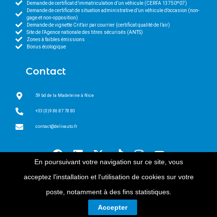
Demande de certificat d’immatriculation d’un véhicule (CERFA 13750*07)
Demande de certificat de situation administrative d’un véhicule d’occasion (non-
gage et non-opposition)
Demande de vignette Crit’air par courrier (certificat qualité de l’air)
Site de l’Agence nationale des titres sécurisés (ANTS)
Zones à faibles émissions
Bonus écologique
Contact
59 bd de la Madeleine à Nice
+33 (0)9 86 87 78 80
contact@delivauto.fr
En poursuivant votre navigation sur ce site, vous
acceptez l'installation et l'utilisation de cookies sur votre
poste, notamment à des fins statistiques.
Copyright © All Right Reserved - Propulsed by LJConsulting.eu
Accepter