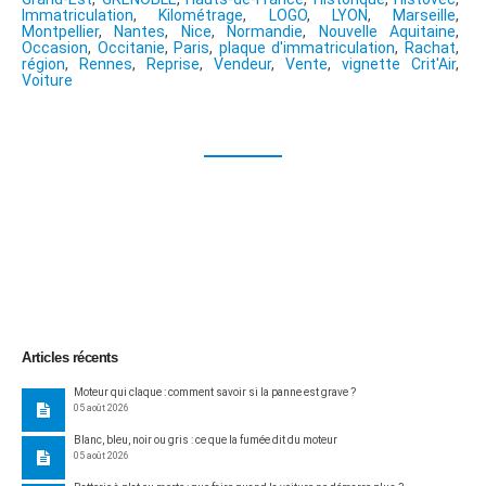
Immatriculation
,
Kilométrage
,
LOGO
,
LYON
,
Marseille
,
Montpellier
,
Nantes
,
Nice
,
Normandie
,
Nouvelle Aquitaine
,
Occasion
,
Occitanie
,
Paris
,
plaque d'immatriculation
,
Rachat
,
région
,
Rennes
,
Reprise
,
Vendeur
,
Vente
,
vignette Crit'Air
,
Voiture
Articles récents
Moteur qui claque : comment savoir si la panne est grave ?
05 août 2026
Blanc, bleu, noir ou gris : ce que la fumée dit du moteur
05 août 2026