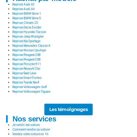
Reprise Audi A3
Reprise Audi A4
Reprise BMW Série 1
Reprise BMW Série 5
Reprise Citroën C3
Reprise Dacia Duster
Reprise Hyundai Tucson
Reprise Jeep Wrangler
Reprise Kia Sportage
Reprise Mercedes Classe A
Reprise Nissan Qashqai
Reprise Peugeot 208
Reprise Peugeot 308
Reprise Porsche 911
Reprise Renault Clio
Reprise Seat Leon
Reprise Smart Fortwo
Reprise Toyota Rav4
Reprise Volkswagen Golf
Reprise Volkswagen Tiguan
Les témoignages
Nos services
Je vends ma voiture
Comment vendre sa voiture
Vendez votre voiture en 1h