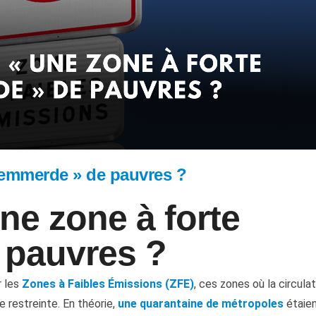
e emmerde » de pauvres ?
ne zone à forte
 pauvres ?
r les
Zones à Faibles Émissions (ZFE)
, ces zones où la circula
e restreinte. En théorie,
une quarantaine de métropoles
étaie