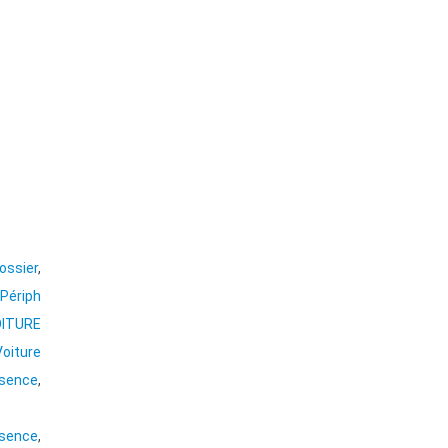
ossier
,
,
Périph
OITURE
Voiture
ssence
,
sence
,