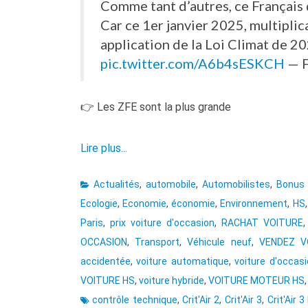
Comme tant d’autres, ce Français d
Car ce 1er janvier 2025, multipli
application de la Loi Climat de 2
pic.twitter.com/A6b4sESKCH
— F
👉 Les ZFE sont la plus grande
Lire plus...
Actualités
,
automobile
,
Automobilistes
,
Bonus 
Ecologie
,
Economie
,
économie
,
Environnement
,
HS
Paris
,
prix voiture d'occasion
,
RACHAT VOITURE
OCCASION
,
Transport
,
Véhicule neuf
,
VENDEZ V
accidentée
,
voiture automatique
,
voiture d'occas
VOITURE HS
,
voiture hybride
,
VOITURE MOTEUR HS
contrôle technique
,
Crit'Air 2
,
Crit'Air 3
,
Crit'Air 3