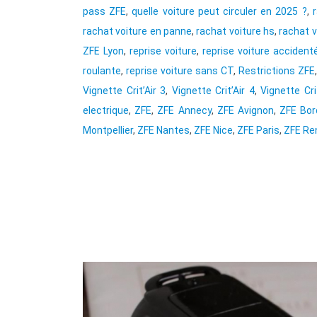
pass ZFE
,
quelle voiture peut circuler en 2025 ?
,
rachat voiture en panne
,
rachat voiture hs
,
rachat 
ZFE Lyon
,
reprise voiture
,
reprise voiture accident
roulante
,
reprise voiture sans CT
,
Restrictions ZFE
Vignette Crit’Air 3
,
Vignette Crit’Air 4
,
Vignette Cri
electrique
,
ZFE
,
ZFE Annecy
,
ZFE Avignon
,
ZFE Bor
Montpellier
,
ZFE Nantes
,
ZFE Nice
,
ZFE Paris
,
ZFE Re