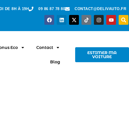
I DE 8H À 19H
09 86 87 78 80
CONTACT@DELIVAUTO.FR
Bonus Eco
Contact
ESTIMER MA
VOITURE
Blog