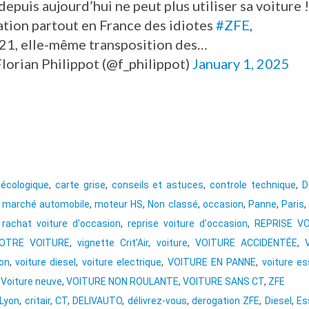
epuis aujourd’hui ne peut plus utiliser sa voiture !
cation partout en France des idiotes
#ZFE
,
021, elle-même transposition des…
lorian Philippot (@f_philippot)
January 1, 2025
écologique
,
carte grise
,
conseils et astuces
,
controle technique
,
D
,
marché automobile
,
moteur HS
,
Non classé
,
occasion
,
Panne
,
Paris
,
rachat voiture d'occasion
,
reprise voiture d'occasion
,
REPRISE V
OTRE VOITURE
,
vignette Crit'Air
,
voiture
,
VOITURE ACCIDENTÉE
,
ion
,
voiture diesel
,
voiture electrique
,
VOITURE EN PANNE
,
voiture e
,
Voiture neuve
,
VOITURE NON ROULANTE
,
VOITURE SANS CT
,
ZFE
 Lyon
,
critair
,
CT
,
DELIVAUTO
,
délivrez-vous
,
derogation ZFE
,
Diesel
,
Es