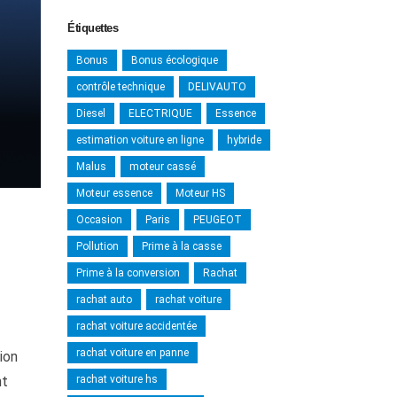
Étiquettes
Bonus
Bonus écologique
contrôle technique
DELIVAUTO
Diesel
ELECTRIQUE
Essence
estimation voiture en ligne
hybride
Malus
moteur cassé
Moteur essence
Moteur HS
Occasion
Paris
PEUGEOT
Pollution
Prime à la casse
Prime à la conversion
Rachat
rachat auto
rachat voiture
rachat voiture accidentée
rachat voiture en panne
tion
nt
rachat voiture hs