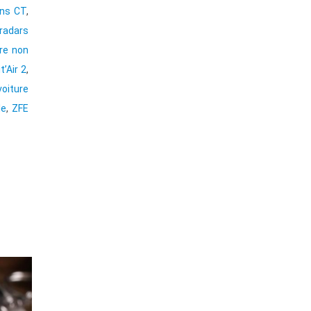
ans CT
,
radars
ure non
t’Air 2
,
voiture
le
,
ZFE