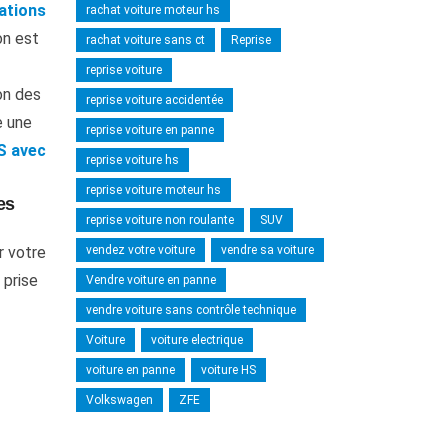
ations
rachat voiture moteur hs
on est
rachat voiture sans ct
Reprise
reprise voiture
on des
reprise voiture accidentée
e une
reprise voiture en panne
S
avec
reprise voiture hs
reprise voiture moteur hs
es
reprise voiture non roulante
SUV
 votre
vendez votre voiture
vendre sa voiture
 prise
Vendre voiture en panne
vendre voiture sans contrôle technique
Voiture
voiture electrique
voiture en panne
voiture HS
Volkswagen
ZFE