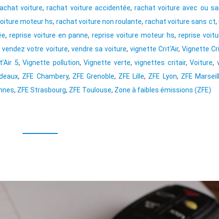
rachat voiture
,
rachat voiture accidentée
,
rachat voiture avec ou s
voiture moteur hs
,
rachat voiture non roulante
,
rachat voiture sans ct
,
ée
,
reprise voiture en panne
,
reprise voiture moteur hs
,
reprise voit
,
vendez votre voiture
,
vendre sa voiture
,
vignette Crit'Air
,
Vignette Cri
t’Air 5
,
Vignette pollution
,
Vignette verte
,
vignettes critair
,
Voiture
,
deaux
,
ZFE Chambery
,
ZFE Grenoble
,
ZFE Lille
,
ZFE Lyon
,
ZFE Marseil
nnes
,
ZFE Strasbourg
,
ZFE Toulouse
,
Zone à faibles émissions (ZFE)