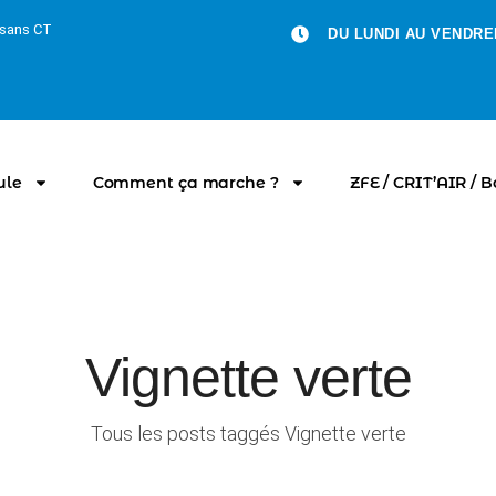
u sans CT
DU LUNDI AU VENDRED
ule
Comment ça marche ?
ZFE / CRIT’AIR / 
Vignette verte
Tous les posts taggés Vignette verte