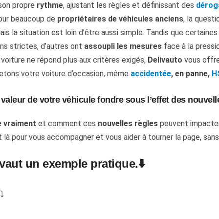
 son propre
rythme
, ajustant les règles et définissant des
dérog
Pour beaucoup de
propriétaires de véhicules anciens
, la questi
ais la situation est loin d’être aussi simple. Tandis que certaines
ns strictes, d’autres ont
assoupli les mesures
face à la pressi
 voiture ne répond plus aux critères exigés,
Delivauto
vous offr
etons votre voiture d’occasion, même
accidentée
, en panne,
H
 valeur de votre véhicule fondre sous l’effet des nouvell
e vraiment
et comment ces
nouvelles règles
peuvent impacter
 là pour vous accompagner et vous aider à tourner la page, sans
vaut un exemple pratique.⬇️
⤵️