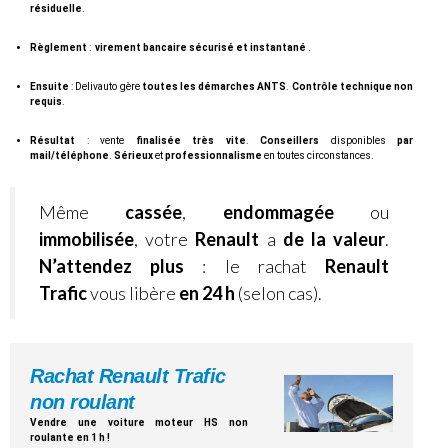
résiduelle
.
Règlement
:
virement bancaire sécurisé et instantané
.
Ensuite
: Delivauto gère
toutes les démarches ANTS
.
Contrôle technique non
requis
.
Résultat
: vente
finalisée très vite
.
Conseillers
disponibles
par
mail/téléphone
.
Sérieux
et
professionnalisme
en toutes circonstances.
Même
cassée
,
endommagée
ou
immobilisée
, votre
Renault
a
de la valeur
.
N’attendez plus
: le rachat
Renault
Trafic
vous libère
en 24 h
(selon cas).
Rachat Renault Trafic
non roulant
Vendre une voiture moteur HS non
roulante en 1 h !