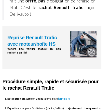
fait une
offre,
pas
d’obligation de remise en
état. C’est le
rachat Renault Trafic
façon
Delivauto !
Reprise Renault Trafic
avec moteur/boîte HS
Vendre une voiture moteur HS non
roulante en 1 h !
Procédure
simple
,
rapide
et
sécurisée pour
le rachat Renault Trafic
Estimation gratuite
en
2 minutes
via notre
formulaire
.
Expertise
sur place / à distance (photos/vidéos) →
ajustement transparent
si