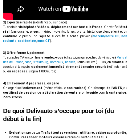
2) Expertise rapide
(à distance ou sur place)
Tu choisis
visio/photo/vidéo
ou
déplacement sur toute la France
. On vérifie
l’état
réel
(carrosserie, pneus, intérieur, voyants, fuites, bruits, historique d’entretien) et on
confirme
le prix ou on l’
ajuste
si des frais sont à prévoir (
moteur/boîte HS
,
non
roulante
,
accidentée
,
sans CT
).
3) Offre ferme & paiement
Tu acceptes ? Alors, on fixe le
rendez-vous
(chez toi, au garage, lieu du véhicule à
Paris et
îles-de-France
,
Nice
,
Strasbourg
,
Bordeaux
,
Rennes
, Toulouse, etc.). Puis, on
finalise
la
cession et tu reçois le
paiement immédiat
:
virement bancaire sécurisé
et instantané
ou
en espèces
(jusqu’à 1 000 euros)
4) Enlèvement & paperasse, on gère
On organise
l’enlèvement
(même véhicule
non roulant
). On s’occupe
de l’ANTS
, du
certificat de cession
, de la
déclaration de vente
, et on te
guide
pour la
carte grise
.
Zéro stress.
De quoi
Delivauto
s’occupe pour toi (du
début à la fin)
Évaluation
pro de ton
Trafic (toutes versions : utilitaire, cabine approfondie,
Combi, Passenger, moteurs essence rares ou surtout diesel…).