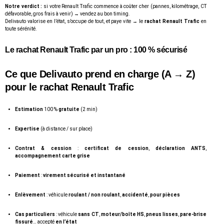
Notre verdict :
si votre Renault Trafic commence à coûter cher (pannes, kilométrage, CT
défavorable, gros frais à venir) → vendez au bon timing.
Delivauto valorise en l’état, s’occupe de tout, et paye vite → le
rachat Renault Trafic
en
toute sérénité.
Le rachat Renault Trafic par un pro : 100 % sécurisé
Ce que
Delivauto
prend
en charge
(A → Z)
pour le rachat Renault Trafic
Estimation
100 %
gratuite
(2 min)
Expertise
(à distance / sur place)
Contrat & cession
:
certificat de cession
,
déclaration ANTS
,
accompagnement carte grise
Paiement
:
virement sécurisé
et instantané
Enlèvement
: véhicule
roulant / non roulant
,
accidenté
,
pour pièces
Cas particuliers
: véhicule
sans CT
,
moteur/boîte HS
,
pneus lisses
,
pare-brise
fissuré
… accepté
en l’état