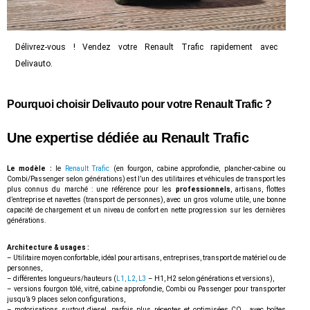
Délivrez-vous ! Vendez votre Renault Trafic rapidement avec
Delivauto.
Pourquoi choisir Delivauto pour votre Renault Trafic ?
Une expertise dédiée au Renault Trafic
Le modèle :
le
Renault
Trafic
(en fourgon, cabine approfondie, plancher-cabine ou
Combi/Passenger selon générations) est l’un des utilitaires et véhicules de transport les
plus connus du marché : une référence pour les
professionnels
, artisans, flottes
d’entreprise et navettes (transport de personnes), avec un gros volume utile, une bonne
capacité de chargement et un niveau de confort en nette progression sur les dernières
générations.
Architecture & usages :
– Utilitaire moyen confortable, idéal pour artisans, entreprises, transport de matériel ou de
personnes,
– différentes longueurs/hauteurs (
L1, L2, L3
– H1, H2 selon générations et versions),
– versions fourgon tôlé, vitré, cabine approfondie, Combi ou Passenger pour transporter
jusqu’à 9 places selon configurations,
– motorisations surtout diesel, parfois plus récentes et optimisées CO₂, avec boîtes