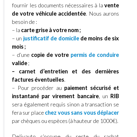
fournir les documents nécessaires à la
vente
de votre véhicule accidentée
. Nous aurons
besoin de :
– la
carte grise à votre nom ;
– un
justificatif de domicile
de moins de six
mois ;
– d’une
copie de votre
permis de conduire
valide
;
– carnet d’entretien et des dernières
factures éventuelles
.
– Pour procéder au
paiement sécurisé et
instantané par virement bancaire
, un
RIB
sera également requis sinon a transaction se
fera sur place
chez vous sans vous déplacer
par chèques ou espèces (à hauteur de 1000€).
Delivauto s’occupe du reste du rachat