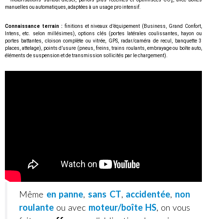
manuelles ou automatiques, adaptées à un usage pro intensif.
Connaissance terrain :
finitions et niveaux d’équipement (Business, Grand Confort,
Intens, etc. selon millésimes), options clés (portes latérales coulissantes, hayon ou
portes battantes, cloison complète ou vitrée, GPS, radar/caméra de recul, banquette 3
places, attelage), points d’usure (pneus, freins, trains roulants, embrayage ou boîte auto,
éléments de suspension et de transmission sollicités par le chargement).
Même
en panne
,
sans CT
,
accidentée
,
non
roulante
ou avec
moteur/boîte HS
, on vous