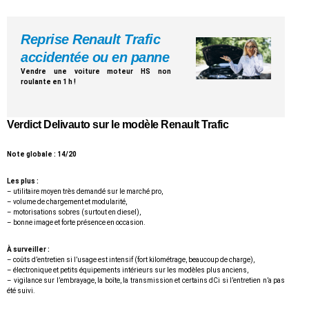
Reprise Renault Trafic
accidentée ou en panne
Vendre une voiture moteur HS non
roulante en 1 h !
Verdict Delivauto sur le modèle Renault Trafic
Note globale : 14/20
Les plus :
– utilitaire moyen très demandé sur le marché pro,
– volume de chargement et modularité,
– motorisations sobres (surtout en diesel),
– bonne image et forte présence en occasion.
À surveiller :
– coûts d’entretien si l’usage est intensif (fort kilométrage, beaucoup de charge),
– électronique et petits équipements intérieurs sur les modèles plus anciens,
– vigilance sur l’embrayage, la boîte, la transmission et certains dCi si l’entretien n’a pas
été suivi.