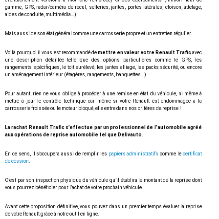
gamme, GPS, radar/caméra de recul, selleries, jantes, portes latérales, cloison, attelage,
aides de conduite, multimédia…).
Mais aussi de son état général comme une carrosserie propre et un entretien régulier.
Voilà pourquoi il vous est recommandé de
mettre en valeur votre Renault Trafic
avec
une description détaillée telle que des options particulières comme le GPS, les
rangements spécifiques, le toit surélevé, les jantes alliage, les packs sécurité, ou encore
un aménagement intérieur (étagères, rangements, banquettes…).
Pour autant, rien ne vous oblige à procéder à une remise en état du véhicule, ni même à
mettre à jour le contrôle technique car même si votre Renault est endommagée a la
carrosserie froissée ou le moteur bloqué, elle entre dans nos critères de reprise !
La rachat Renault Trafic s’effectue par un professionnel de l’automobile agréé
aux opérations de reprise automobile tel que Delivauto
.
En ce sens, il s’occupera aussi de remplir les
papiers administratifs
comme le
certificat
de cession
.
C’est par son inspection physique du véhicule qu’il établira le montant de la reprise dont
vous pourrez bénéficier pour l’achat de votre prochain véhicule.
Avant cette proposition définitive, vous pouvez dans un premier temps évaluer la reprise
de votre Renault grâce à notre outil en ligne.