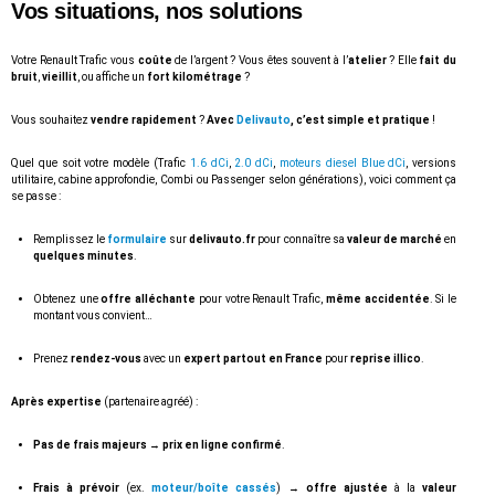
Vos situations, nos solutions
Votre Renault Trafic vous
coûte
de l’argent ? Vous êtes souvent à l’
atelier
? Elle
fait du
bruit
,
vieillit
, ou affiche un
fort kilométrage
?
Vous souhaitez
vendre rapidement
?
Avec
Delivauto
, c’est simple et pratique
!
Quel que soit votre modèle (Trafic
1.6 dCi
,
2.0 dCi
,
moteurs diesel
Blue dCi
, versions
utilitaire, cabine approfondie, Combi ou Passenger selon générations), voici comment ça
se passe :
Remplissez le
formulaire
sur
delivauto.fr
pour connaître sa
valeur de marché
en
quelques minutes
.
Obtenez une
offre alléchante
pour votre Renault Trafic,
même accidentée
. Si le
montant vous convient…
Prenez
rendez-vous
avec un
expert partout en France
pour
reprise illico
.
Après expertise
(partenaire agréé) :
Pas de frais majeurs
→
prix en ligne confirmé
.
Frais à prévoir
(ex.
moteur/boîte cassés
) →
offre ajustée
à la
valeur