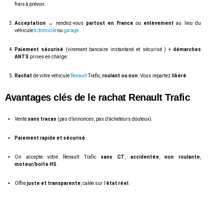
frais à prévoir.
Acceptation
→ rendez-vous
partout en France
ou
enlèvement
au lieu du
véhicule
à domicile
ou
garage
.
Paiement sécurisé
(virement bancaire instantané et sécurisé ) +
démarches
ANTS
prises en charge.
Rachat
de votre véhicule
Renault
Trafic,
roulant ou non
. Vous repartez
libéré
.
Avantages
clés de le rachat Renault Trafic
Vente
sans tracas
(pas d’annonces, pas d’acheteurs douteux).
Paiement rapide et sécurisé
.
On accepte votre Renault Trafic
sans CT
,
accidentée
,
non roulante
,
moteur/boîte HS
.
Offre
juste et transparente
, calée sur l’
état réel
.