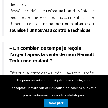
décision.
Passé ce délai, une
réévaluation
du véhicule
peut être nécessaire, notamment si le
Renault Trafic
est
en panne
,
non roulante
, ou
soumise à un nouveau contrôle technique
.
– En combien de temps je reçois
l’argent après la vente de mon Renault
Trafic non roulant ?
Dès que la vente est validée — avant ou après
l’enlèvement de Renault Trafic
moteur HS
, le
En poursuivant votre navigation sur ce site, vous
paiement est effectué :
acceptez l'installation et l'utilisation de cookies sur votre
– par virement bancaire instantané et
poste, notamment à des fins statistiques.
sécurisé
Accepter
– ou
par
espèces
(jusqu’à 1 000 €).