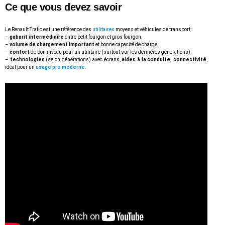
Ce que vous devez savoir
Le Renault Trafic est une référence des
utilitaires
moyens et véhicules de transport :
–
gabarit intermédiaire
entre petit fourgon et gros fourgon,
–
volume de chargement important
et bonne capacité de charge,
–
confort
de bon niveau pour un utilitaire (surtout sur les dernières générations),
–
technologies
(selon générations) avec écrans,
aides à la conduite, connectivité
,
idéal pour un
usage pro
moderne
.