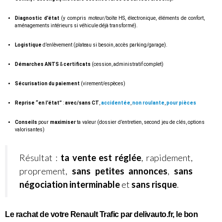
Diagnostic d’état
(y compris moteur/boîte HS, électronique, éléments de confort,
aménagements intérieurs si véhicule déjà transformé).
Logistique
d’enlèvement (plateau si besoin, accès parking/garage).
Démarches ANTS
&
certificats
(cession, administratif complet)
Sécurisation du paiement
(virement/espèces)
Reprise “en l’état”
:
avec/sans CT
,
accidentée
,
non roulante
,
pour pièces
Conseils
pour
maximiser
ta valeur (dossier d’entretien, second jeu de clés, options
valorisantes)
Résultat :
ta vente est réglée
, rapidement,
proprement,
sans petites annonces
,
sans
négociation interminable
et
sans risque
.
Le rachat de votre Renault Trafic par delivauto.fr, le bon