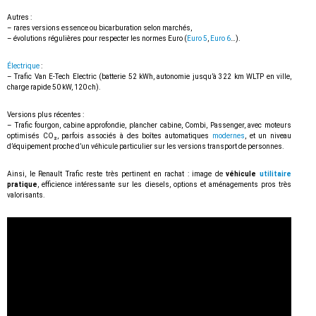
Autres :
– rares versions essence ou bicarburation selon marchés,
– évolutions régulières pour respecter les normes Euro (
Euro 5
,
Euro 6
…).
Électrique
:
– Trafic Van E-Tech Electric (batterie 52 kWh, autonomie jusqu’à 322 km WLTP en ville,
charge rapide 50 kW, 120 ch).
Versions plus récentes :
– Trafic fourgon, cabine approfondie, plancher cabine, Combi, Passenger, avec moteurs
optimisés CO₂, parfois associés à des boîtes automatiques
modernes
, et un niveau
d’équipement proche d’un véhicule particulier sur les versions transport de personnes.
Ainsi, le Renault Trafic reste très pertinent en rachat : image de
véhicule
utilitaire
pratique
, efficience intéressante sur les diesels, options et aménagements pros très
valorisants.