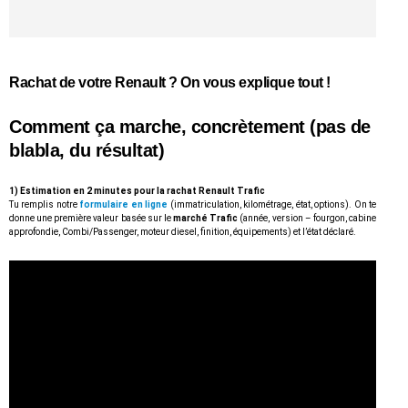
Rachat de
votre Renault ? On vous explique tout !
Comment ça marche, concrètement (pas de
blabla, du résultat)
1) Estimation en 2 minutes pour la rachat Renault Trafic
Tu remplis notre
formulaire en ligne
(immatriculation, kilométrage, état, options). On te
donne une première valeur basée sur le
marché Trafic
(année, version – fourgon, cabine
approfondie, Combi/Passenger, moteur diesel, finition, équipements) et l’état déclaré.