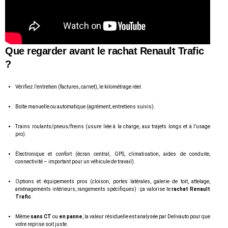
Que regarder avant le rachat Renault Trafic
?
Vérifiez l’entretien (factures, carnet), le kilométrage réel.
Boîte manuelle ou automatique (agrément, entretiens suivis).
Trains roulants/pneus/freins (usure liée à la charge, aux trajets longs et à l’usage
pro).
Électronique et confort (écran central, GPS, climatisation, aides de conduite,
connectivité – important pour un véhicule de travail).
Options et équipements pros (cloison, portes latérales, galerie de toit, attelage,
aménagements intérieurs, rangements spécifiques) : ça valorise le
rachat Renault
Trafic
.
Même
sans CT
ou
en panne
, la valeur résiduelle est analysée par Delivauto pour que
votre reprise soit juste.