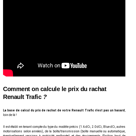
Comment on calcule le
prix du rachat
Renault Trafic
?
La base de calcul du prix de rachat de votre Renault Trafic n’est pas un hasard
,
loin de là !
Il est établi en tenant compte du type du modèle précis (1.6 dCi, 2.0 dCi, Blue dCi, autres
motorisations selon années), de la boîte/transmission (boîte manuelle ou automatique,
éventuellement versions à motricité renforcée) et des équipements (finition haut de