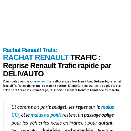
Rachat Renault Trafic
RACHAT RENAULT
TRAFIC :
Reprise Renault Trafic
rapide par
DELIVAUTO
Vous voulez vendre votre
Renault
Trafic d’occasion vite et bien ? Avec
Delivauto
, le rachat
Renault Trafic est
claire
,
rapide
et
sans stress
. D’emblée, nous évaluons
au plus juste
selon l’
état réel
, le
kilométrage
, l’
historique d’entretien
et la
tendance du marché
.
Et comme on parle budget, les règles sur le
malus
CO₂
et le
malus au poids
restent un passage obligé
pour les véhicules neufs en France ; pour autant,
les modèles
hybrides rechargeables
limitent