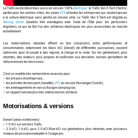
Le Trafic existe désormais aussi en version 100 %
électrique
: le Trafic Van E-Tech Electric,
parfait pour les centres-villes, les zones
ZFE
et toutes les entreprises qui veulent passer
à la voiture électrique sans perdre en volume utile. Le Trafic Van E-Tech est éligible au
leasing social
(location très avantageux avec l’aide de l’État pour les particuliers
éligibles), ce qui en fait l’un des utilitaires électriques les plus accessibles du marché
actuellement.
Les motorisations récentes offrent un bon compromis entre performances et
consommation, notamment les blocs dCi (diesel) de différentes puissances, souvent
optimisés pour le couple à bas régime, la charge et la route. Sur les générations plus
récentes, des moteurs plus propres et conformes aux dernières normes permettent de
réduire encore les émissions.
C’est un modèle très recherché en occasion pour :
– les artisans et entreprises,
– les activités de transport (navettes,
VTC
en version Passenger/Combi),
– les aménagements en van ou fourgon camping-car,
– un rapport volume/prix très intéressant en utilitaire.
Motorisations & versions
Diesel (selon millésimes) :
– 1.9 dCi sur anciens Trafic,
– 2.0 dCi, 1.6 dCi, puis 2.0 dCi Blue dCi sur générations plus récentes, avec plusieurs
niveaux de puissance adaptés à l’usage pro.